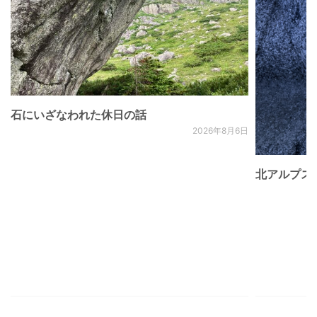
石にいざなわれた休日の話
2026年8月6日
北アルプス