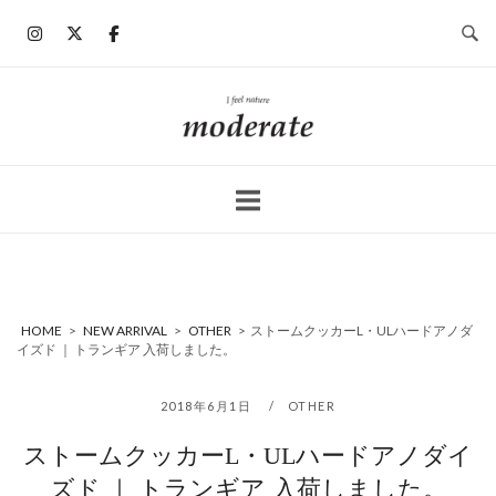
コ
ン
テ
ン
ホ
ツ
ー
へ
ム
ス
キ
ッ
プ
HOME
>
NEW ARRIVAL
>
OTHER
>
ストームクッカーL・ULハードアノダ
イズド ｜ トランギア 入荷しました。
2018年6月1日
OTHER
ストームクッカーL・ULハードアノダイ
ズド ｜ トランギア 入荷しました。