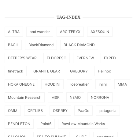
TAG-INDEX
ALTRA
and wander
ARC'TERYX
AXESQUIN
BACH
BlackDiamond
BLACK DIAMOND
DEEPER'S WEAR
ELDORESO
EVERNEW
EXPED
finetrack
GRANITE GEAR
GREGORY
Helinox
HOKA ONEONE
HOUDINI
Icebreaker
injinji
MMA
Mountain Research
MSR
NEMO
NORRONA
OMM
ORTLIEB
OSPREY
PaaGo
patagonia
PENDLETON
Point6
RawLow Mountain Works
SALOMON
SEA TO SUMMIT
SLIDE
smartwool