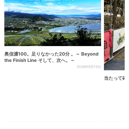
奥信濃100。足りなかった20分 。～ Beyond
the Finish Line そして、次へ。～
2026年6月15日
当たって砕け