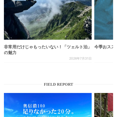
非常用だけじゃもったいない！「ツェルト泊」
今季おススメベ
の魅力
2026年7月31日
FIELD REPORT