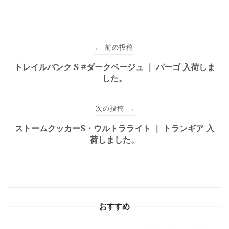
投
前の投稿
←
稿
トレイルバンク S #ダークベージュ ｜ パーゴ 入荷しま
した。
ナ
ビ
次の投稿
→
ゲ
ストームクッカーS・ウルトラライト ｜ トランギア 入
荷しました。
ー
シ
ョ
おすすめ
ン