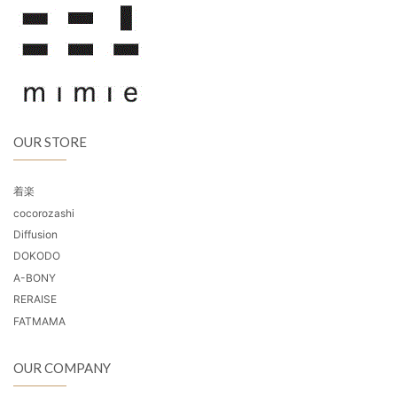
OUR STORE
着楽
cocorozashi
Diffusion
DOKODO
A-BONY
RERAISE
FATMAMA
OUR COMPANY