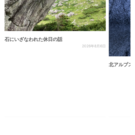
石にいざなわれた休日の話
2026年8月6日
北アルプス