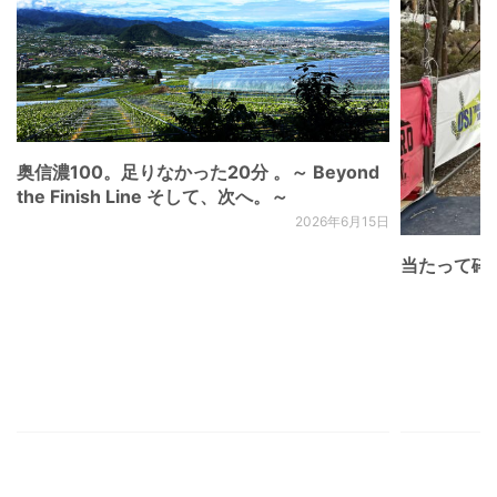
奥信濃100。足りなかった20分 。～ Beyond
the Finish Line そして、次へ。～
2026年6月15日
当たって砕け