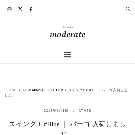
コ
ン
テ
ン
ホ
ツ
ー
へ
ム
ス
キ
ッ
プ
HOME
>
NEW ARRIVAL
>
OTHER
>
スイング L #BLUE ｜ パーゴ 入荷しま
した。
2018年6月1日
OTHER
スイング L #Blue ｜ パーゴ 入荷しまし
た。