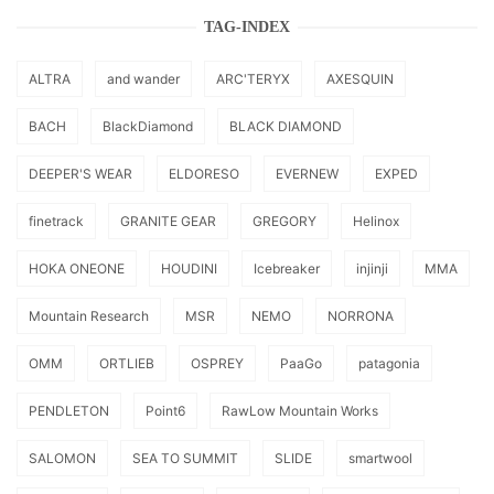
TAG-INDEX
ALTRA
and wander
ARC'TERYX
AXESQUIN
BACH
BlackDiamond
BLACK DIAMOND
DEEPER'S WEAR
ELDORESO
EVERNEW
EXPED
finetrack
GRANITE GEAR
GREGORY
Helinox
HOKA ONEONE
HOUDINI
Icebreaker
injinji
MMA
Mountain Research
MSR
NEMO
NORRONA
OMM
ORTLIEB
OSPREY
PaaGo
patagonia
PENDLETON
Point6
RawLow Mountain Works
SALOMON
SEA TO SUMMIT
SLIDE
smartwool