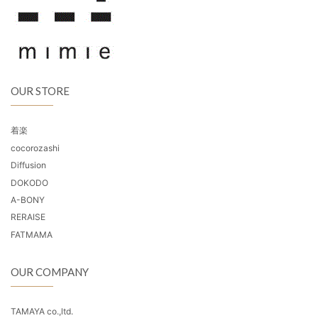
OUR STORE
着楽
cocorozashi
Diffusion
DOKODO
A-BONY
RERAISE
FATMAMA
OUR COMPANY
TAMAYA co.,ltd.