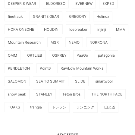
DEEPER'S WEAR
ELDORESO
EVERNEW
EXPED
finetrack
GRANITE GEAR
GREGORY
Helinox
HOKA ONEONE
HOUDINI
Icebreaker
injinji
MMA
Mountain Research
MSR
NEMO
NORRONA
OMM
ORTLIEB
OSPREY
PaaGo
patagonia
PENDLETON
Point6
RawLow Mountain Works
SALOMON
SEA TO SUMMIT
SLIDE
smartwool
snow peak
STANLEY
Teton Bros.
THE NORTH FACE
TOAKS
trangia
トレラン
ランニング
山と道