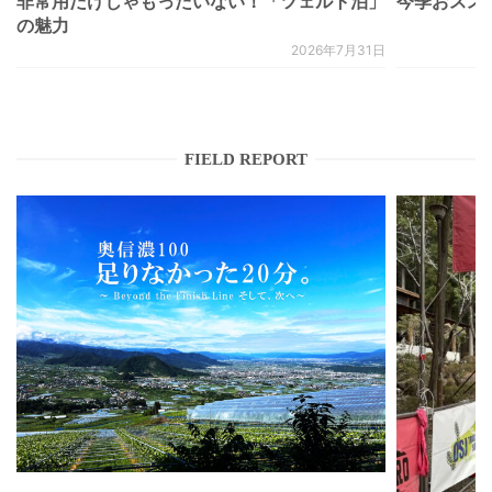
非常用だけじゃもったいない！「ツェルト泊」
今季おススメベ
の魅力
2026年7月31日
FIELD REPORT