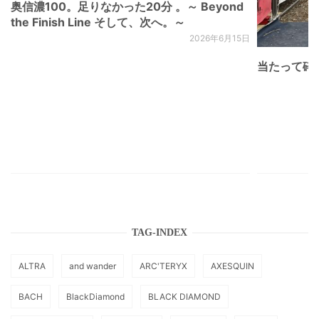
奥信濃100。足りなかった20分 。～ Beyond
the Finish Line そして、次へ。～
2026年6月15日
当たって砕け
TAG-INDEX
ALTRA
and wander
ARC'TERYX
AXESQUIN
BACH
BlackDiamond
BLACK DIAMOND