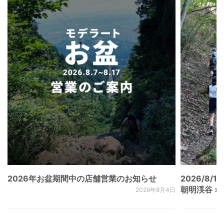
2026年お盆期間中の店舗営業のお知らせ
2026/8/15
朝明渓谷 × N
2026年8月4日