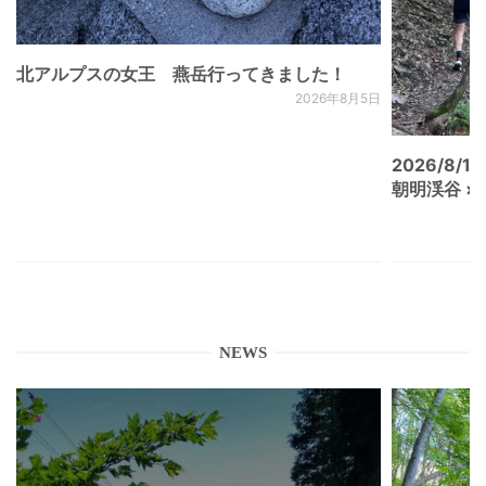
北アルプスの女王 燕岳行ってきました！
2026年8月5日
2026/8/15
朝明渓谷 × N
NEWS