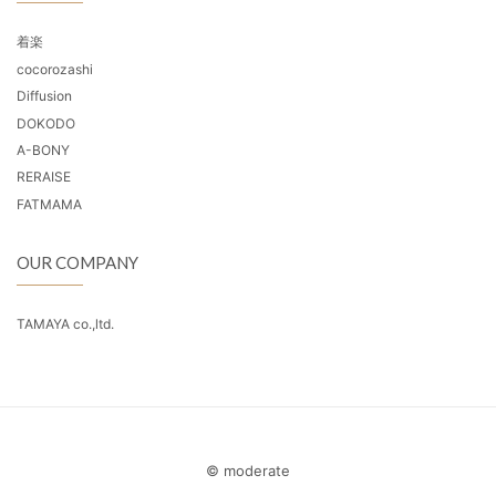
着楽
cocorozashi
Diffusion
DOKODO
A-BONY
RERAISE
FATMAMA
OUR COMPANY
TAMAYA co.,ltd.
© moderate