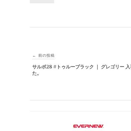
投
前の投稿
←
稿
サルボ28 #トゥルーブラック ｜ グレゴリー 
た。
ナ
ビ
ゲ
ー
シ