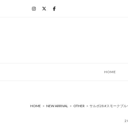
コ
ン
テ
ン
ツ
へ
ス
キ
ッ
HOME
プ
HOME
>
NEW ARRIVAL
>
OTHER
>
サルボ28 #スモークブル
2