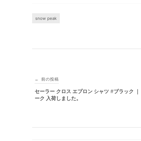
snow peak
投
前の投稿
←
稿
セーラー クロス エプロン シャツ #ブラック ｜
ーク 入荷しました。
ナ
ビ
ゲ
ー