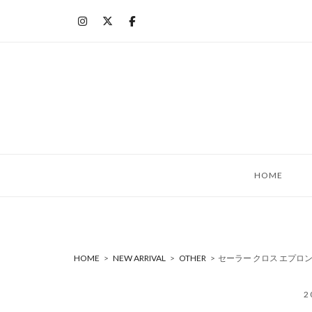
コ
ン
テ
ン
ツ
へ
ス
キ
ッ
HOME
プ
HOME
>
NEW ARRIVAL
>
OTHER
>
セーラー クロス エプロン
2