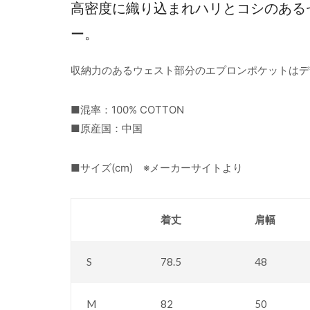
高密度に織り込まれハリとコシのある
ー。
収納力のあるウェスト部分のエプロンポケットはデ
■混率：100% COTTON
■原産国：中国
■サイズ(cm) ※メーカーサイトより
着丈
肩幅
S
78.5
48
M
82
50