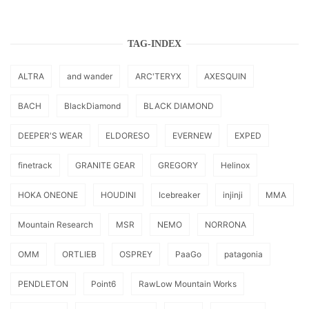
TAG-INDEX
ALTRA
and wander
ARC'TERYX
AXESQUIN
BACH
BlackDiamond
BLACK DIAMOND
DEEPER'S WEAR
ELDORESO
EVERNEW
EXPED
finetrack
GRANITE GEAR
GREGORY
Helinox
HOKA ONEONE
HOUDINI
Icebreaker
injinji
MMA
Mountain Research
MSR
NEMO
NORRONA
OMM
ORTLIEB
OSPREY
PaaGo
patagonia
PENDLETON
Point6
RawLow Mountain Works