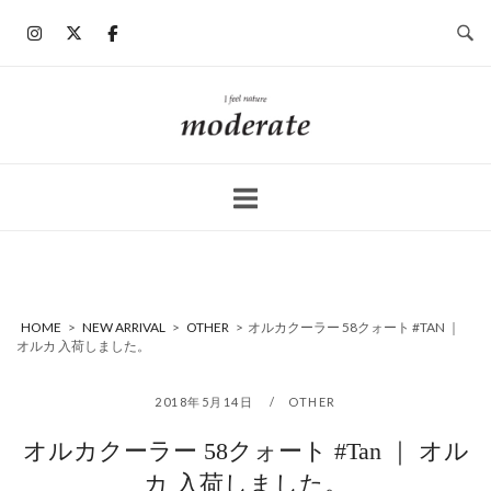
コ
ン
テ
ン
ホ
ツ
ー
へ
ム
ス
キ
ッ
プ
HOME
>
NEW ARRIVAL
>
OTHER
>
オルカクーラー 58クォート #TAN ｜
オルカ 入荷しました。
2018年5月14日
OTHER
オルカクーラー 58クォート #Tan ｜ オル
カ 入荷しました。