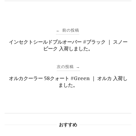
投
前の投稿
←
稿
インセクトシールドプルオーバー #ブラック ｜ スノー
ピーク 入荷しました。
ナ
ビ
次の投稿
→
ゲ
オルカクーラー 58クォート #Green ｜ オルカ 入荷し
ました。
ー
シ
ョ
おすすめ
ン