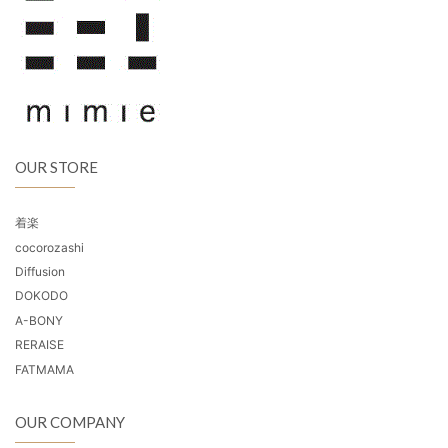
OUR STORE
着楽
cocorozashi
Diffusion
DOKODO
A-BONY
RERAISE
FATMAMA
OUR COMPANY