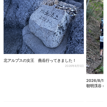
北アルプスの女王 燕岳行ってきました！
2026年8月5日
2026/8/15
朝明渓谷 × N