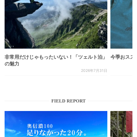
非常用だけじゃもったいない！「ツェルト泊」
今季おススメベ
の魅力
2026年7月31日
FIELD REPORT