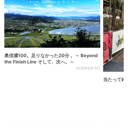
奥信濃100。足りなかった20分 。～ Beyond
the Finish Line そして、次へ。～
2026年6月15日
当たって砕け