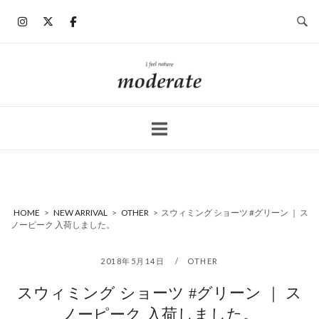
コ
ン
テ
ン
ホ
ツ
ー
へ
ム
ス
キ
ッ
プ
HOME
>
NEW ARRIVAL
>
OTHER
>
スウィミング ショーツ #グリーン ｜ ス
ノーピーク 入荷しました。
2018年5月14日
OTHER
スウィミング ショーツ #グリーン ｜ ス
ノーピーク 入荷しました。