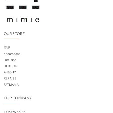
OUR STORE
着楽
cocorozashi
Diffusion
DOKODO
A-BONY
RERAISE
FATMAMA
OUR COMPANY
TAMAYA co.,ltd.