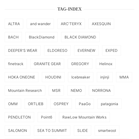
TAG-INDEX
ALTRA
and wander
ARC'TERYX
AXESQUIN
BACH
BlackDiamond
BLACK DIAMOND
DEEPER'S WEAR
ELDORESO
EVERNEW
EXPED
finetrack
GRANITE GEAR
GREGORY
Helinox
HOKA ONEONE
HOUDINI
Icebreaker
injinji
MMA
Mountain Research
MSR
NEMO
NORRONA
OMM
ORTLIEB
OSPREY
PaaGo
patagonia
PENDLETON
Point6
RawLow Mountain Works
SALOMON
SEA TO SUMMIT
SLIDE
smartwool