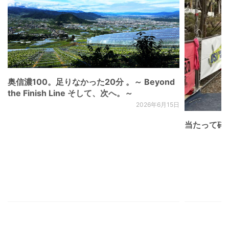
奥信濃100。足りなかった20分 。～ Beyond
the Finish Line そして、次へ。～
2026年6月15日
当たって砕け