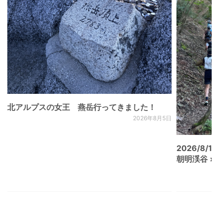
北アルプスの女王 燕岳行ってきました！
2026年8月5日
2026/8/15
朝明渓谷 × N