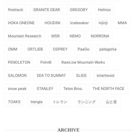
finetrack
GRANITE GEAR
GREGORY
Helinox
HOKA ONEONE
HOUDINI
Icebreaker
injinji
MMA
Mountain Research
MSR
NEMO
NORRONA
OMM
ORTLIEB
OSPREY
PaaGo
patagonia
PENDLETON
Point6
RawLow Mountain Works
SALOMON
SEA TO SUMMIT
SLIDE
smartwool
snow peak
STANLEY
Teton Bros.
THE NORTH FACE
TOAKS
trangia
トレラン
ランニング
山と道
ARCHIVE