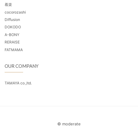
着楽
cocorozashi
Diffusion
DOKODO
A-BONY
RERAISE
FATMAMA
OUR COMPANY
TAMAYA co.,ltd.
© moderate