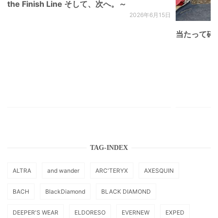
the Finish Line そして、次へ。～
2026年6月15日
当たって砕け
TAG-INDEX
ALTRA
and wander
ARC'TERYX
AXESQUIN
BACH
BlackDiamond
BLACK DIAMOND
DEEPER'S WEAR
ELDORESO
EVERNEW
EXPED