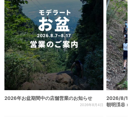
2026年お盆期間中の店舗営業のお知らせ
2026/8/15
朝明渓谷 × N
2026年8月4日