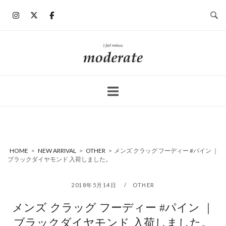
コ
ン
テ
ン
ホ
ツ
ー
へ
ム
ス
キ
ッ
プ
HOME
>
NEW ARRIVAL
>
OTHER
>
メンズ クラッグ フーディー #パイン ｜
ブラックダイヤモンド 入荷しました。
2018年5月14日
OTHER
メンズ クラッグ フーディー #パイン ｜
ブラックダイヤモンド 入荷しました。