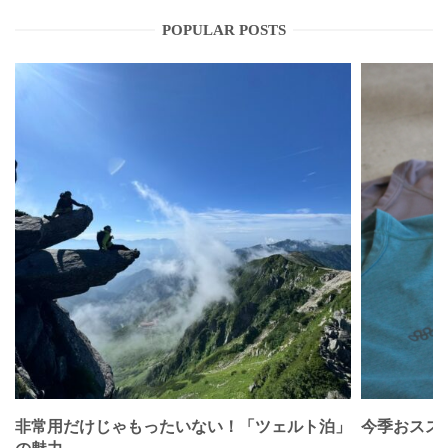
POPULAR POSTS
非常用だけじゃもったいない！「ツェルト泊」
今季おススメベ
の魅力