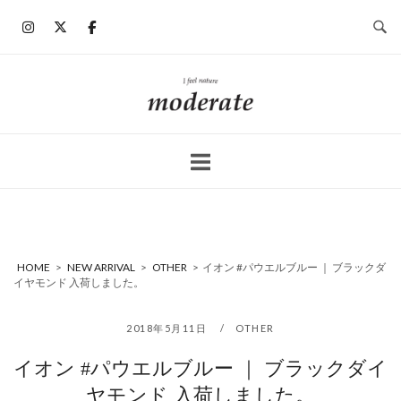
コ
ン
テ
ン
ホ
ツ
ー
へ
ム
ス
キ
ッ
プ
HOME
>
NEW ARRIVAL
>
OTHER
>
イオン #パウエルブルー ｜ ブラックダ
イヤモンド 入荷しました。
2018年5月11日
OTHER
イオン #パウエルブルー ｜ ブラックダイ
ヤモンド 入荷しました。