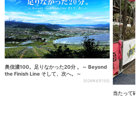
奥信濃100。足りなかった20分 。～ Beyond
the Finish Line そして、次へ。～
2026年6月15日
当たって砕け