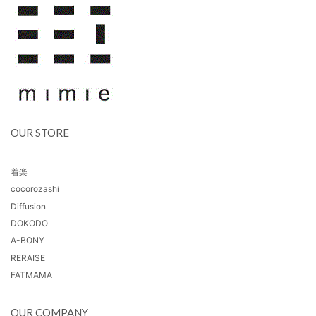
OUR STORE
着楽
cocorozashi
Diffusion
DOKODO
A-BONY
RERAISE
FATMAMA
OUR COMPANY