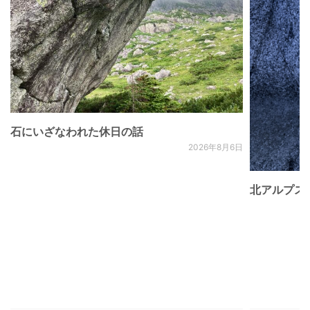
石にいざなわれた休日の話
2026年8月6日
北アルプス