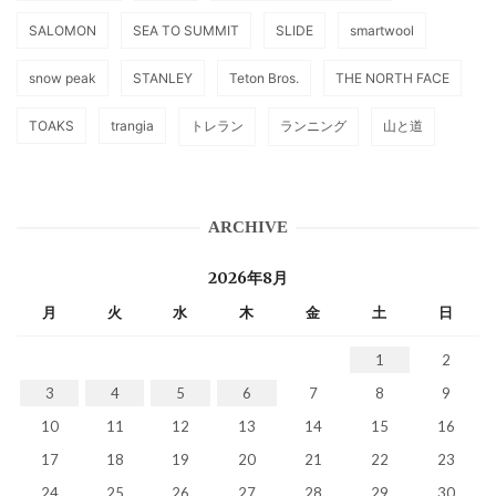
SALOMON
SEA TO SUMMIT
SLIDE
smartwool
snow peak
STANLEY
Teton Bros.
THE NORTH FACE
TOAKS
trangia
トレラン
ランニング
山と道
ARCHIVE
2026年8月
月
火
水
木
金
土
日
1
2
3
4
5
6
7
8
9
10
11
12
13
14
15
16
17
18
19
20
21
22
23
24
25
26
27
28
29
30