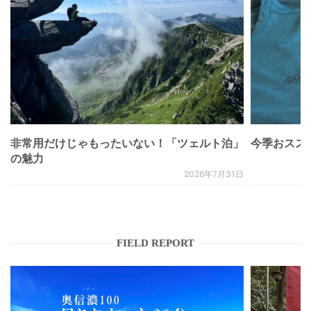
非常用だけじゃもったいない！「ツェルト泊」
今季おススメベ
の魅力
2026年7月31日
FIELD REPORT