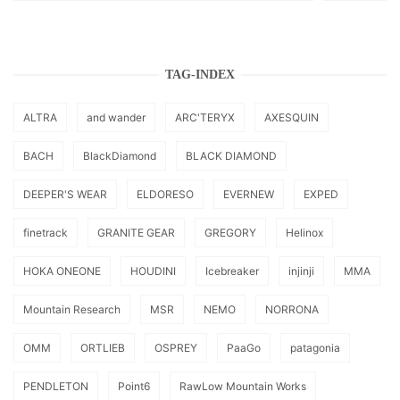
TAG-INDEX
ALTRA
and wander
ARC'TERYX
AXESQUIN
BACH
BlackDiamond
BLACK DIAMOND
DEEPER'S WEAR
ELDORESO
EVERNEW
EXPED
finetrack
GRANITE GEAR
GREGORY
Helinox
HOKA ONEONE
HOUDINI
Icebreaker
injinji
MMA
Mountain Research
MSR
NEMO
NORRONA
OMM
ORTLIEB
OSPREY
PaaGo
patagonia
PENDLETON
Point6
RawLow Mountain Works