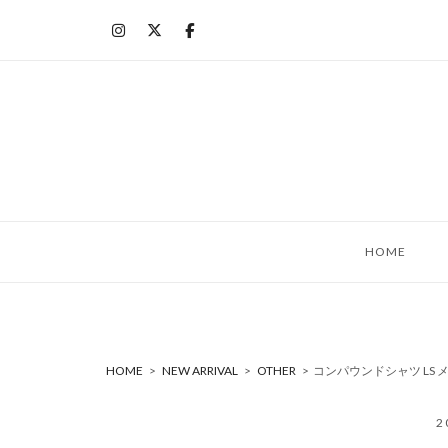
コ
ン
テ
ン
ツ
へ
ス
キ
ッ
HOME
プ
HOME
>
NEW ARRIVAL
>
OTHER
>
コンパウンドシャツ LS 
2