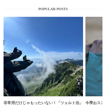
POPULAR POSTS
非常用だけじゃもったいない！「ツェルト泊」
今季おススメベ