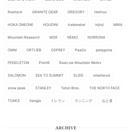
finetrack
GRANITE GEAR
GREGORY
Helinox
HOKA ONEONE
HOUDINI
Icebreaker
injinji
MMA
Mountain Research
MSR
NEMO
NORRONA
OMM
ORTLIEB
OSPREY
PaaGo
patagonia
PENDLETON
Point6
RawLow Mountain Works
SALOMON
SEA TO SUMMIT
SLIDE
smartwool
snow peak
STANLEY
Teton Bros.
THE NORTH FACE
TOAKS
trangia
トレラン
ランニング
山と道
ARCHIVE