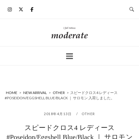
コ
ン
テ
ン
ホ
ツ
ー
へ
ム
ス
キ
ッ
プ
HOME
>
NEW ARRIVAL
>
OTHER
>
スピードクロス4 レディース
#POSEIDON/EGGSHELL BLUE/BLACK ｜ サロモン 入荷しました。
2018年4月13日
OTHER
スピードクロス4 レディース
#Poseidon/Eggshell Blue/Black ｜ サロモン