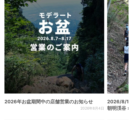
2026年お盆期間中の店舗営業のお知らせ
2026/8/15
朝明渓谷 × N
2026年8月4日