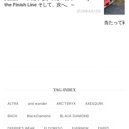
the Finish Line そして、次へ。～
2026年6月15日
当たって砕け
TAG-INDEX
ALTRA
and wander
ARC'TERYX
AXESQUIN
BACH
BlackDiamond
BLACK DIAMOND
DEEPER'S WEAR
ELDORESO
EVERNEW
EXPED