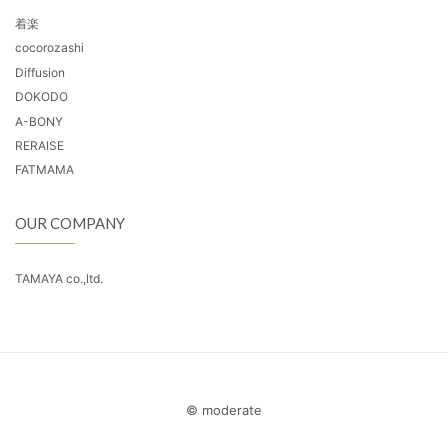
着楽
cocorozashi
Diffusion
DOKODO
A-BONY
RERAISE
FATMAMA
OUR COMPANY
TAMAYA co.,ltd.
© moderate