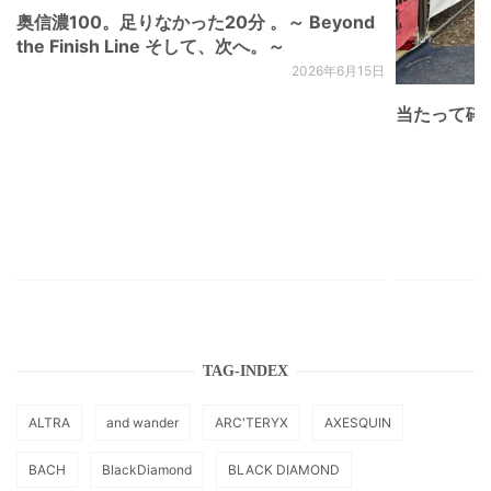
奥信濃100。足りなかった20分 。～ Beyond
the Finish Line そして、次へ。～
2026年6月15日
当たって砕け
TAG-INDEX
ALTRA
and wander
ARC'TERYX
AXESQUIN
BACH
BlackDiamond
BLACK DIAMOND