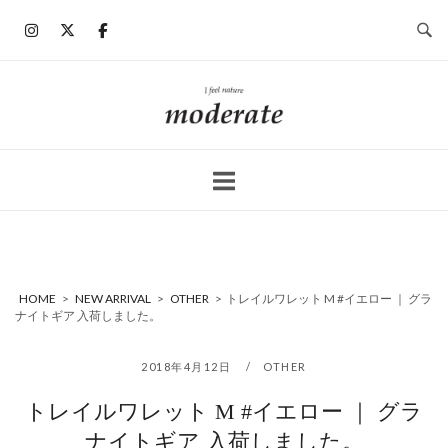
コ
ン
テ
ン
ホ
ツ
ー
へ
ム
ス
キ
ッ
プ
HOME
>
NEW ARRIVAL
>
OTHER
>
トレイルワレット M #イエロー ｜ グラ
ナイトギア 入荷しました。
2018年4月12日
OTHER
トレイルワレット M #イエロー ｜ グラ
ナイトギア 入荷しました。