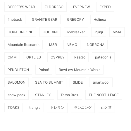
DEEPER'S WEAR
ELDORESO
EVERNEW
EXPED
finetrack
GRANITE GEAR
GREGORY
Helinox
HOKA ONEONE
HOUDINI
Icebreaker
injinji
MMA
Mountain Research
MSR
NEMO
NORRONA
OMM
ORTLIEB
OSPREY
PaaGo
patagonia
PENDLETON
Point6
RawLow Mountain Works
SALOMON
SEA TO SUMMIT
SLIDE
smartwool
snow peak
STANLEY
Teton Bros.
THE NORTH FACE
TOAKS
trangia
トレラン
ランニング
山と道