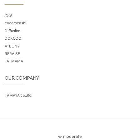
着楽
cocorozashi
Diffusion
DOKODO
A-BONY
RERAISE
FATMAMA
OUR COMPANY
TAMAYA co.,ltd.
© moderate