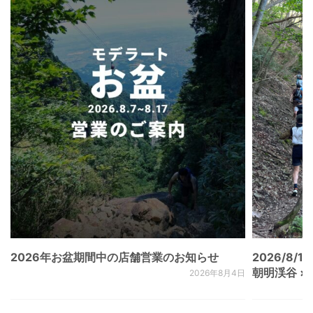
2026年お盆期間中の店舗営業のお知らせ
2026/8/15
朝明渓谷 × N
2026年8月4日