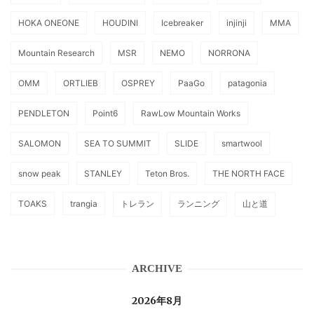
HOKA ONEONE
HOUDINI
Icebreaker
injinji
MMA
Mountain Research
MSR
NEMO
NORRONA
OMM
ORTLIEB
OSPREY
PaaGo
patagonia
PENDLETON
Point6
RawLow Mountain Works
SALOMON
SEA TO SUMMIT
SLIDE
smartwool
snow peak
STANLEY
Teton Bros.
THE NORTH FACE
TOAKS
trangia
トレラン
ランニング
山と道
ARCHIVE
2026年8月