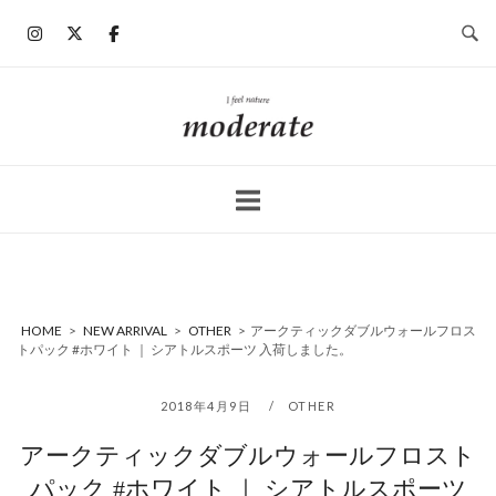
コ
ン
テ
ン
ホ
ツ
ー
へ
ム
ス
キ
ッ
プ
HOME
>
NEW ARRIVAL
>
OTHER
>
アークティックダブルウォールフロス
トパック #ホワイト ｜ シアトルスポーツ 入荷しました。
2018年4月9日
OTHER
アークティックダブルウォールフロスト
パック #ホワイト ｜ シアトルスポーツ