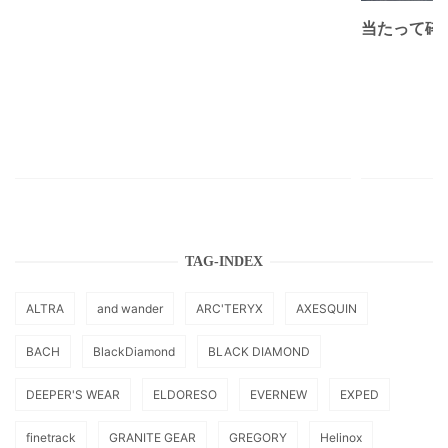
当たって砕け
TAG-INDEX
ALTRA
and wander
ARC'TERYX
AXESQUIN
BACH
BlackDiamond
BLACK DIAMOND
DEEPER'S WEAR
ELDORESO
EVERNEW
EXPED
finetrack
GRANITE GEAR
GREGORY
Helinox