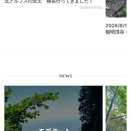
北アルプスの女王 燕岳行ってきました！
2026年8月5日
2026/8/15
朝明渓谷 × N
NEWS