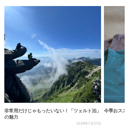
非常用だけじゃもったいない！「ツェルト泊」
今季おススメベ
の魅力
2026年7月31日