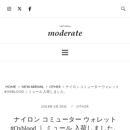
コ
ン
テ
ン
ホ
ツ
ー
へ
ム
ス
キ
ッ
プ
HOME
>
NEW ARRIVAL
>
OTHER
>
ナイロン コミューター ウォレット
#OXBLOOD ｜ ミュール 入荷しました。
2018年3月30日
OTHER
ナイロン コミューター ウォレット
#Oxblood ｜ ミュール 入荷しました。