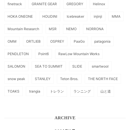
finetrack
GRANITE GEAR
GREGORY
Helinox
HOKA ONEONE
HOUDINI
Icebreaker
injinji
MMA
Mountain Research
MSR
NEMO
NORRONA
OMM
ORTLIEB
OSPREY
PaaGo
patagonia
PENDLETON
Point6
RawLow Mountain Works
SALOMON
SEA TO SUMMIT
SLIDE
smartwool
snow peak
STANLEY
Teton Bros.
THE NORTH FACE
TOAKS
trangia
トレラン
ランニング
山と道
ARCHIVE