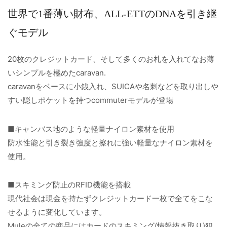
世界で1番薄い財布、ALL-ETTのDNAを引き継
ぐモデル
20枚のクレジットカード、そして多くのお札を入れてなお薄
いシンプルを極めたcaravan.
caravanをベースに小銭入れ、SUICAや名刺などを取り出しや
すい隠しポケットを持つcommuterモデルが登場
■キャンバス地のような軽量ナイロン素材を使用
防水性能と引き裂き強度と擦れに強い軽量なナイロン素材を
使用。
■スキミング防止のRFID機能を搭載
現代社会は現金を持たずクレジットカード一枚で全てをこな
せるように変化しています。
Muleの全ての商品にはカードのスキミング(情報抜き取り)犯