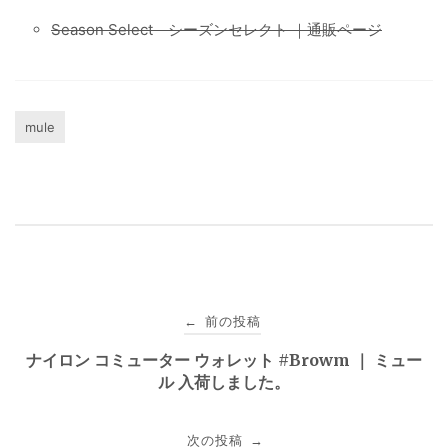
Season Select シーズンセレクト ｜通販ページ
mule
投
前の投稿
←
稿
ナイロン コミューター ウォレット #Browm ｜ ミュー
ル 入荷しました。
ナ
ビ
次の投稿
→