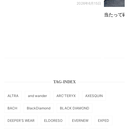
2026年6月15日
当たって砕け
TAG-INDEX
ALTRA
and wander
ARC'TERYX
AXESQUIN
BACH
BlackDiamond
BLACK DIAMOND
DEEPER'S WEAR
ELDORESO
EVERNEW
EXPED