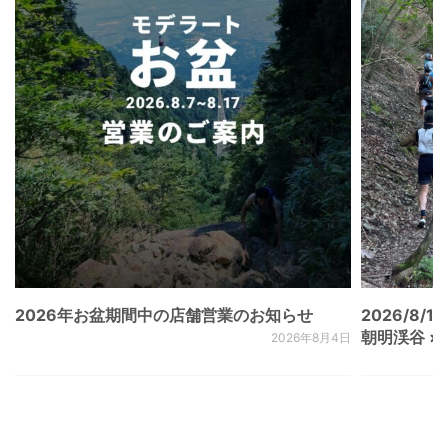
2026年お盆期間中の店舗営業のお知らせ
2026/8/15
朝明渓谷 × N
2026年8月4日