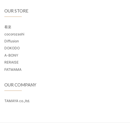
OUR STORE
着楽
cocorozashi
Diffusion
DOKODO
A-BONY
RERAISE
FATMAMA
OUR COMPANY
TAMAYA co.,ltd.