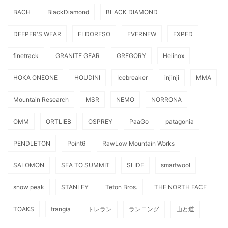
BACH
BlackDiamond
BLACK DIAMOND
DEEPER'S WEAR
ELDORESO
EVERNEW
EXPED
finetrack
GRANITE GEAR
GREGORY
Helinox
HOKA ONEONE
HOUDINI
Icebreaker
injinji
MMA
Mountain Research
MSR
NEMO
NORRONA
OMM
ORTLIEB
OSPREY
PaaGo
patagonia
PENDLETON
Point6
RawLow Mountain Works
SALOMON
SEA TO SUMMIT
SLIDE
smartwool
snow peak
STANLEY
Teton Bros.
THE NORTH FACE
TOAKS
trangia
トレラン
ランニング
山と道