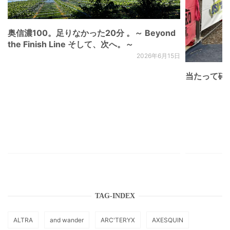
奥信濃100。足りなかった20分 。～ Beyond
the Finish Line そして、次へ。～
2026年6月15日
当たって砕け
TAG-INDEX
ALTRA
and wander
ARC'TERYX
AXESQUIN