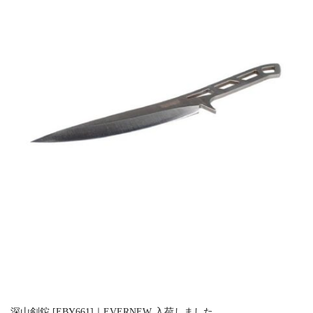
深山剣鉈 [EBY661]｜EVERNEW 入荷しました。