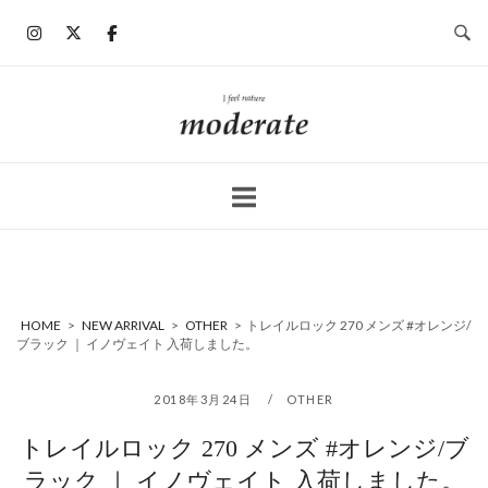
コ
ン
テ
ン
ホ
ツ
ー
へ
ム
ス
キ
ッ
プ
HOME
>
NEW ARRIVAL
>
OTHER
>
トレイルロック 270 メンズ #オレンジ/
ブラック ｜ イノヴェイト 入荷しました。
2018年3月24日
OTHER
トレイルロック 270 メンズ #オレンジ/ブ
ラック ｜ イノヴェイト 入荷しました。