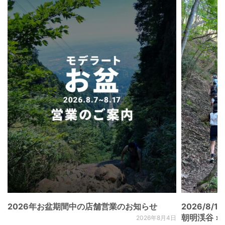
2026年お盆期間中の店舗営業のお知らせ
2026/8/15
朝明渓谷 × N
2026年8月4日