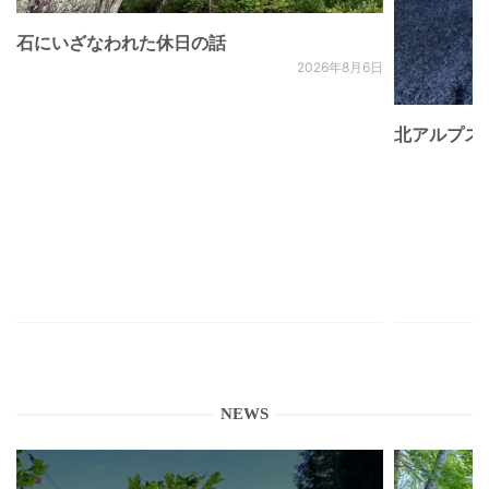
石にいざなわれた休日の話
2026年8月6日
北アルプス
NEWS