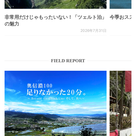
非常用だけじゃもったいない！「ツェルト泊」
今季おススメベ
の魅力
2026年7月31日
FIELD REPORT