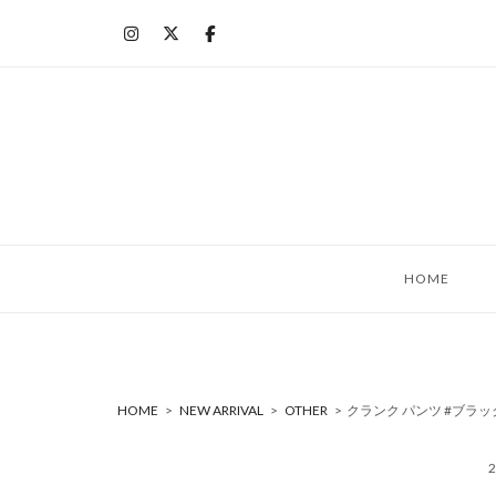
コ
ン
テ
ン
ツ
へ
ス
キ
ッ
HOME
プ
HOME
>
NEW ARRIVAL
>
OTHER
>
クランク パンツ #ブラッ