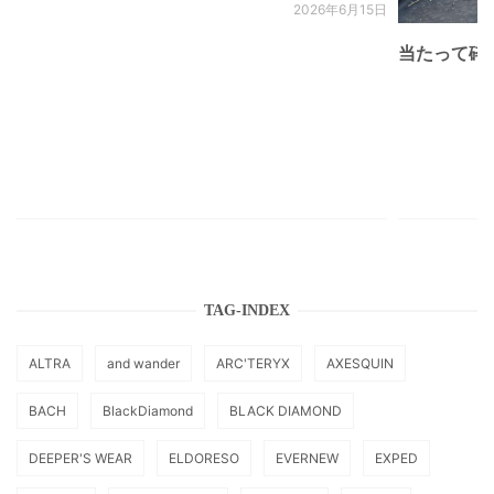
2026年6月15日
当たって砕け
TAG-INDEX
ALTRA
and wander
ARC'TERYX
AXESQUIN
BACH
BlackDiamond
BLACK DIAMOND
DEEPER'S WEAR
ELDORESO
EVERNEW
EXPED