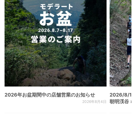
2026年お盆期間中の店舗営業のお知らせ
2026/8/15
朝明渓谷 × N
2026年8月4日