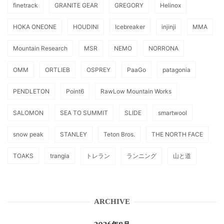
finetrack
GRANITE GEAR
GREGORY
Helinox
HOKA ONEONE
HOUDINI
Icebreaker
injinji
MMA
Mountain Research
MSR
NEMO
NORRONA
OMM
ORTLIEB
OSPREY
PaaGo
patagonia
PENDLETON
Point6
RawLow Mountain Works
SALOMON
SEA TO SUMMIT
SLIDE
smartwool
snow peak
STANLEY
Teton Bros.
THE NORTH FACE
TOAKS
trangia
トレラン
ランニング
山と道
ARCHIVE