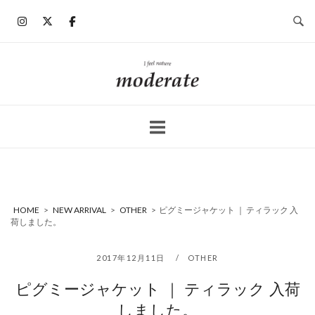
コ
ン
テ
ン
ホ
ツ
ー
へ
ム
ス
キ
ッ
プ
HOME
>
NEW ARRIVAL
>
OTHER
>
ピグミージャケット ｜ ティラック 入
荷しました。
2017年12月11日
OTHER
ピグミージャケット ｜ ティラック 入荷
しました。