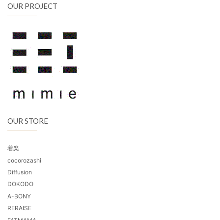
OUR PROJECT
OUR STORE
着楽
cocorozashi
Diffusion
DOKODO
A-BONY
RERAISE