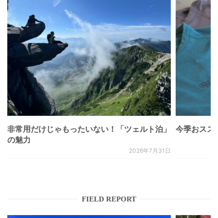
非常用だけじゃもったいない！「ツェルト泊」
今季おススメベ
の魅力
2026年7月31日
FIELD REPORT