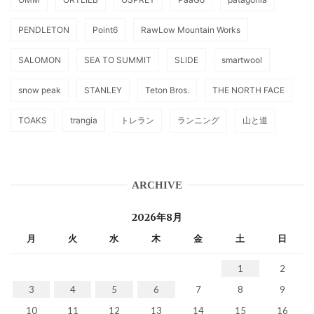
PENDLETON
Point6
RawLow Mountain Works
SALOMON
SEA TO SUMMIT
SLIDE
smartwool
snow peak
STANLEY
Teton Bros.
THE NORTH FACE
TOAKS
trangia
トレラン
ランニング
山と道
ARCHIVE
2026年8月
月
火
水
木
金
土
日
1
2
3
4
5
6
7
8
9
10
11
12
13
14
15
16