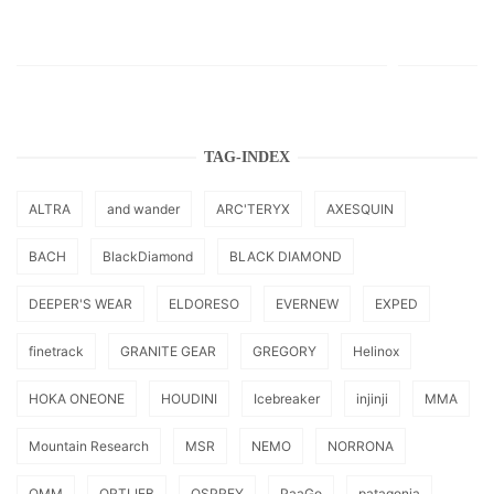
TAG-INDEX
ALTRA
and wander
ARC'TERYX
AXESQUIN
BACH
BlackDiamond
BLACK DIAMOND
DEEPER'S WEAR
ELDORESO
EVERNEW
EXPED
finetrack
GRANITE GEAR
GREGORY
Helinox
HOKA ONEONE
HOUDINI
Icebreaker
injinji
MMA
Mountain Research
MSR
NEMO
NORRONA
OMM
ORTLIEB
OSPREY
PaaGo
patagonia