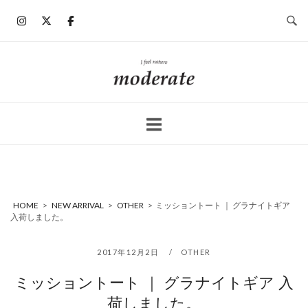
コ
ン
テ
ン
ホ
ツ
ー
へ
ム
ス
キ
ッ
プ
HOME
>
NEW ARRIVAL
>
OTHER
>
ミッショントート ｜ グラナイトギア
入荷しました。
2017年12月2日
OTHER
ミッショントート ｜ グラナイトギア 入
荷しました。