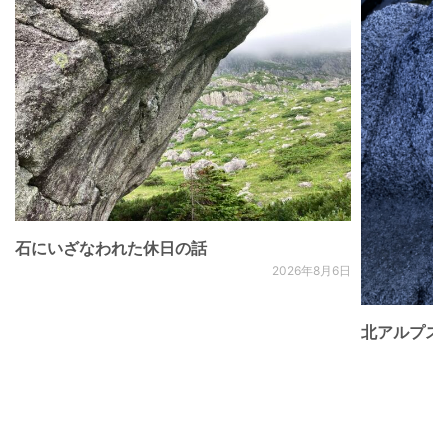
石にいざなわれた休日の話
2026年8月6日
北アルプス