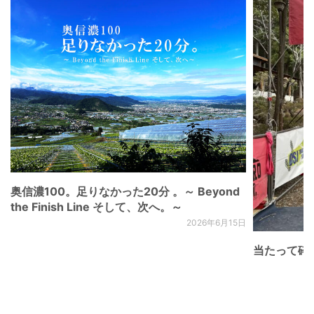
奥信濃100。足りなかった20分 。～ Beyond
the Finish Line そして、次へ。～
2026年6月15日
当たって砕け