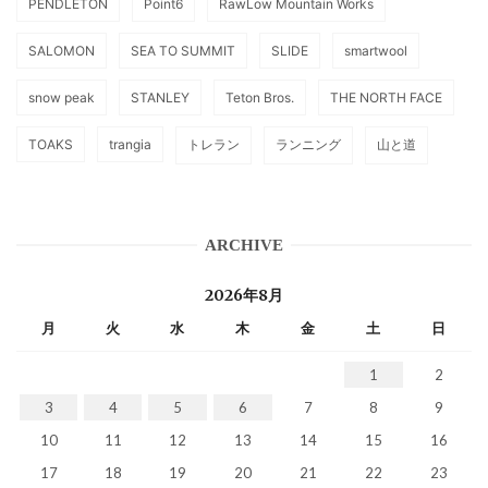
PENDLETON
Point6
RawLow Mountain Works
SALOMON
SEA TO SUMMIT
SLIDE
smartwool
snow peak
STANLEY
Teton Bros.
THE NORTH FACE
TOAKS
trangia
トレラン
ランニング
山と道
ARCHIVE
2026年8月
月
火
水
木
金
土
日
1
2
3
4
5
6
7
8
9
10
11
12
13
14
15
16
17
18
19
20
21
22
23