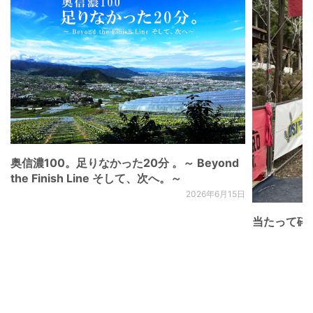
奥信濃100。足りなかった20分 。～ Beyond
the Finish Line そして、次へ。～
2026年6月15日
当たって砕け