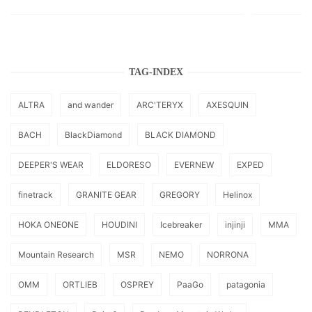
TAG-INDEX
ALTRA
and wander
ARC'TERYX
AXESQUIN
BACH
BlackDiamond
BLACK DIAMOND
DEEPER'S WEAR
ELDORESO
EVERNEW
EXPED
finetrack
GRANITE GEAR
GREGORY
Helinox
HOKA ONEONE
HOUDINI
Icebreaker
injinji
MMA
Mountain Research
MSR
NEMO
NORRONA
OMM
ORTLIEB
OSPREY
PaaGo
patagonia