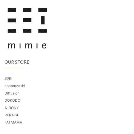
OUR STORE
着楽
cocorozashi
Diffusion
DOKODO
A-BONY
RERAISE
FATMAMA