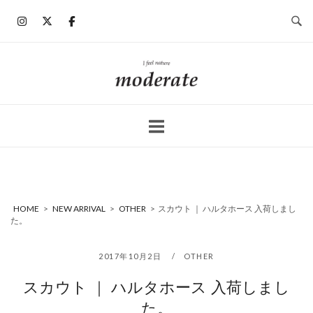
コ
ン
テ
ン
ホ
ツ
ー
へ
ム
ス
キ
ッ
プ
HOME
>
NEW ARRIVAL
>
OTHER
>
スカウト ｜ ハルタホース 入荷しまし
た。
2017年10月2日
OTHER
スカウト ｜ ハルタホース 入荷しまし
た。