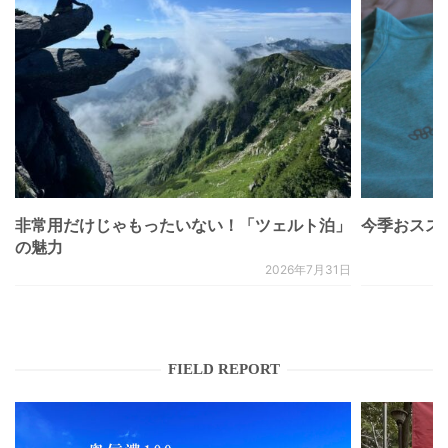
非常用だけじゃもったいない！「ツェルト泊」
今季おススメベ
の魅力
2026年7月31日
FIELD REPORT