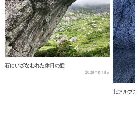
石にいざなわれた休日の話
2026年8月6日
北アルプス