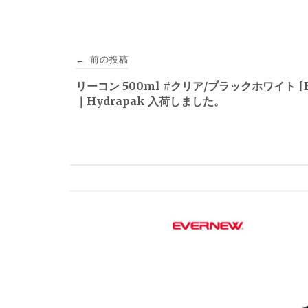
投
前の投稿
←
稿
リーコン 500ml #クリア/ブラックホワイト [B
｜Hydrapak 入荷しました。
ナ
ビ
ゲ
ー
シ
ョ
ン