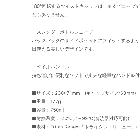
180°回転するツイストキャップは、まるでコッ
ともありません。
・スレンダーボトルシェイプ
バックパックのサイドポケットにフィットするよう
日使える美しいデザインです。
・ベイルハンドル
持ち運びに便利なソフトで丈夫な軽量なハンドル付
■サイズ：230×71mm (キャップサイズ:63mm)
■重量：172g
■容量：750ml
■耐熱温度：-20℃／＋99℃(食洗器対応可能)
■素材：Tritan Renew「トライタン・リニュー」(コポリ