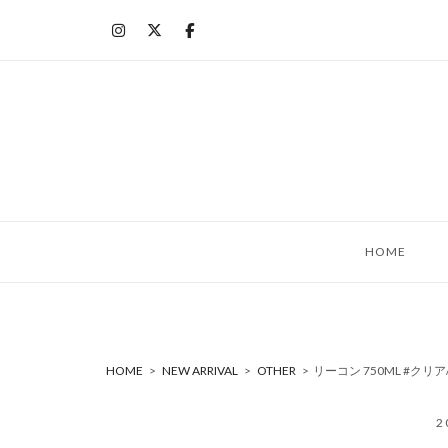
コ
ン
テ
ン
ツ
へ
ス
キ
ッ
HOME
プ
HOME
>
NEW ARRIVAL
>
OTHER
>
リーコン 750ML #クリ
2