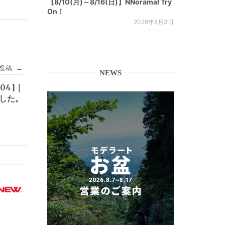
【8/10(月)～8/16(日)】NNoramal Try
On！
2026年8月3日
投稿
→
NEWS
04]｜
ました。