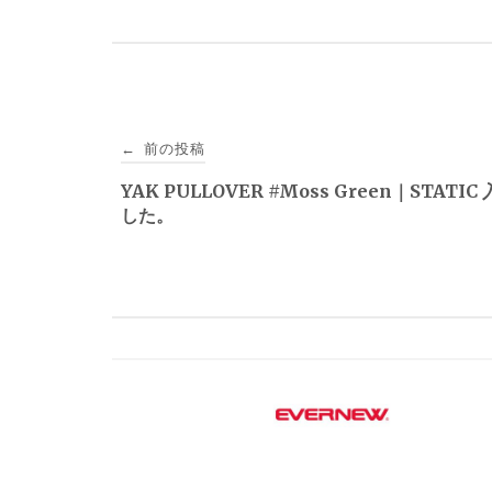
投
前の投稿
←
稿
YAK PULLOVER #Moss Green｜STATI
した。
ナ
ビ
ゲ
ー
シ
ョ