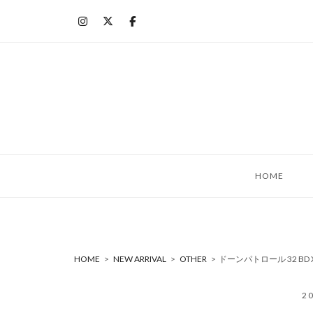
コ
ン
テ
ン
ツ
へ
ス
キ
ッ
HOME
プ
HOME
>
NEW ARRIVAL
>
OTHER
>
ドーンパトロール 32 BD X
2