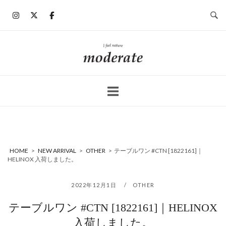
コ
ン
テ
ン
ホ
ツ
ー
へ
ム
ス
キ
ッ
プ
HOME
>
NEW ARRIVAL
>
OTHER
>
テーブルワン #CTN [1822161]｜
HELINOX 入荷しました。
2022年12月1日
OTHER
テーブルワン #CTN [1822161]｜HELINOX
入荷しました。