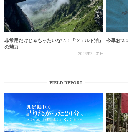
非常用だけじゃもったいない！「ツェルト泊」
今季おススメベ
の魅力
2026年7月31日
FIELD REPORT