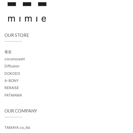
OUR STORE
着楽
cocorozashi
Diffusion
DOKODO
A-BONY
RERAISE
FATMAMA
OUR COMPANY
TAMAYA co.,ltd.