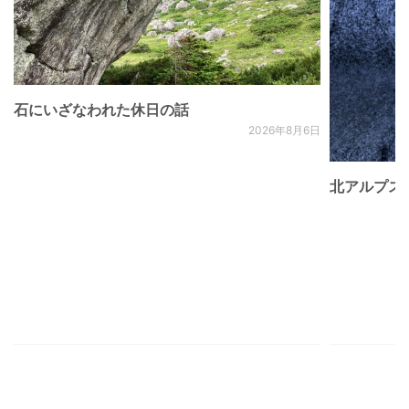
石にいざなわれた休日の話
2026年8月6日
北アルプス