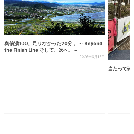
奥信濃100。足りなかった20分 。～ Beyond
the Finish Line そして、次へ。～
2026年6月15日
当たって砕け