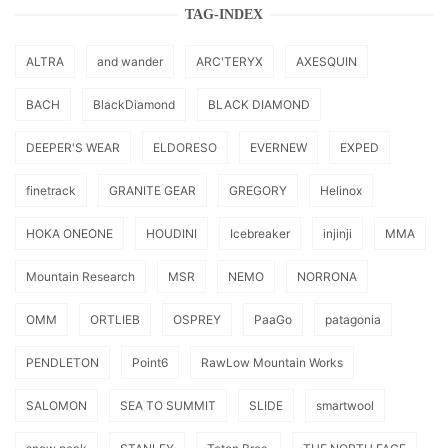
TAG-INDEX
ALTRA
and wander
ARC'TERYX
AXESQUIN
BACH
BlackDiamond
BLACK DIAMOND
DEEPER'S WEAR
ELDORESO
EVERNEW
EXPED
finetrack
GRANITE GEAR
GREGORY
Helinox
HOKA ONEONE
HOUDINI
Icebreaker
injinji
MMA
Mountain Research
MSR
NEMO
NORRONA
OMM
ORTLIEB
OSPREY
PaaGo
patagonia
PENDLETON
Point6
RawLow Mountain Works
SALOMON
SEA TO SUMMIT
SLIDE
smartwool