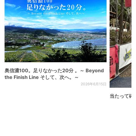
奥信濃100。足りなかった20分 。～ Beyond
the Finish Line そして、次へ。～
2026年6月15日
当たって砕け