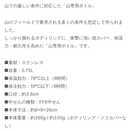
山での厳しい条件に対応した「山専用ボトル」
山のフィールドで要求される多くの条件を想定して作られま
した。
しっかり握れるボディリングに、衝撃に強い底カバー、保温
力・耐久性を高めた「山専用ボトル」です。
■素材：ステンレス
■容量：0.75L
■保温効力：78℃以上（6時間）
■保冷効力：10℃以下（6時間）
■口径：約3.6cm
■中せんの種類：FFX中せん
■本体寸法：約8×8×26cm
■本体重量：約360g / 約330g（ボディリング・ソコカバーな
し）