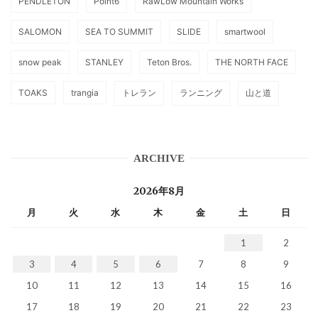
PENDLETON
Point6
RawLow Mountain Works
SALOMON
SEA TO SUMMIT
SLIDE
smartwool
snow peak
STANLEY
Teton Bros.
THE NORTH FACE
TOAKS
trangia
トレラン
ランニング
山と道
ARCHIVE
2026年8月
月
火
水
木
金
土
日
1
2
3
4
5
6
7
8
9
10
11
12
13
14
15
16
17
18
19
20
21
22
23