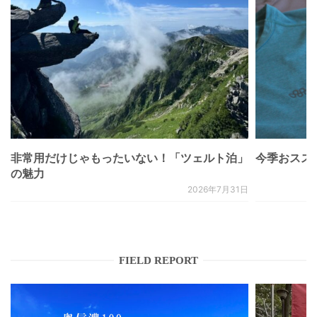
非常用だけじゃもったいない！「ツェルト泊」
今季おススメベ
の魅力
2026年7月31日
FIELD REPORT