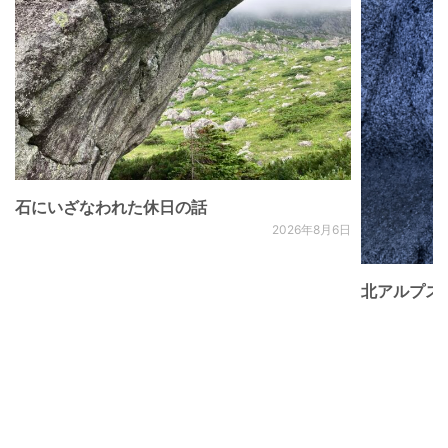
石にいざなわれた休日の話
2026年8月6日
北アルプス