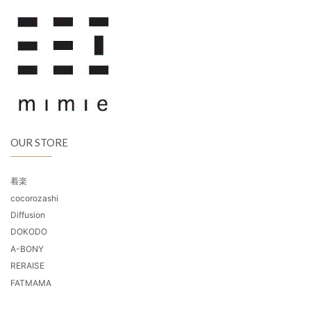
OUR STORE
着楽
cocorozashi
Diffusion
DOKODO
A-BONY
RERAISE
FATMAMA