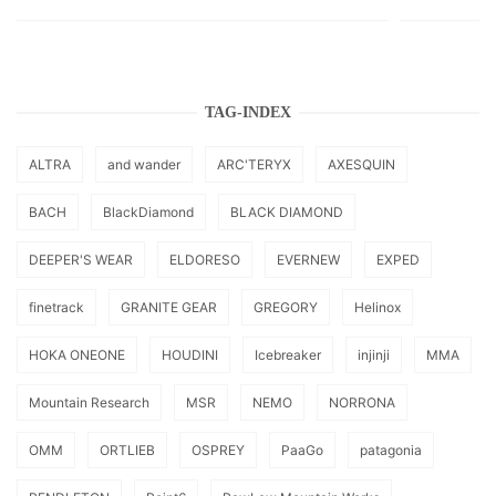
TAG-INDEX
ALTRA
and wander
ARC'TERYX
AXESQUIN
BACH
BlackDiamond
BLACK DIAMOND
DEEPER'S WEAR
ELDORESO
EVERNEW
EXPED
finetrack
GRANITE GEAR
GREGORY
Helinox
HOKA ONEONE
HOUDINI
Icebreaker
injinji
MMA
Mountain Research
MSR
NEMO
NORRONA
OMM
ORTLIEB
OSPREY
PaaGo
patagonia