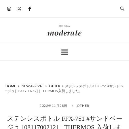
コ
ン
テ
ン
ホ
ツ
ー
へ
ム
ス
キ
ッ
プ
HOME
>
NEW ARRIVAL
>
OTHER
>
ステンレスボトル FFX-751 #サンドベ
ージュ [0811700212]｜THERMOS 入荷しました。
2022年11月28日
OTHER
ステンレスボトル FFX-751 #サンドベー
ジュ [0811700212]｜THERMOS 入荷しま