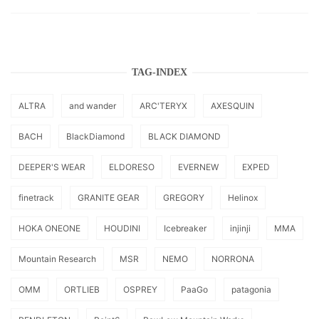
TAG-INDEX
ALTRA
and wander
ARC'TERYX
AXESQUIN
BACH
BlackDiamond
BLACK DIAMOND
DEEPER'S WEAR
ELDORESO
EVERNEW
EXPED
finetrack
GRANITE GEAR
GREGORY
Helinox
HOKA ONEONE
HOUDINI
Icebreaker
injinji
MMA
Mountain Research
MSR
NEMO
NORRONA
OMM
ORTLIEB
OSPREY
PaaGo
patagonia