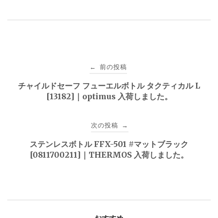
投
前の投稿
←
稿
チャイルドセーフ フューエルボトル タクティカル L
[13182]｜optimus 入荷しました。
ナ
ビ
次の投稿
→
ゲ
ステンレスボトル FFX-501 #マットブラック
[0811700211]｜THERMOS 入荷しました。
ー
シ
ョ