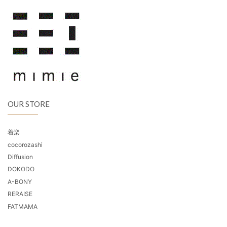
OUR STORE
着楽
cocorozashi
Diffusion
DOKODO
A-BONY
RERAISE
FATMAMA