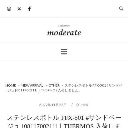
コ
ン
テ
ン
ホ
ツ
ー
へ
ム
ス
キ
ッ
プ
HOME
>
NEW ARRIVAL
>
OTHER
>
ステンレスボトル FFX-501 #サンドベ
ージュ [0811700211]｜THERMOS 入荷しました。
2022年11月28日
OTHER
ステンレスボトル FFX-501 #サンドベー
ジュ [0811700211]｜THERMOS 入荷しま