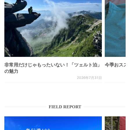
非常用だけじゃもったいない！「ツェルト泊」
今季おススメベ
の魅力
2026年7月31日
FIELD REPORT