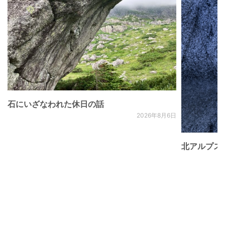
石にいざなわれた休日の話
2026年8月6日
北アルプス