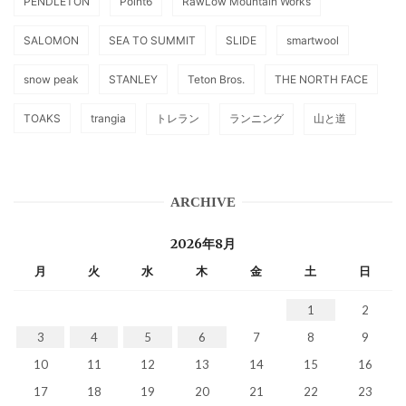
PENDLETON
Point6
RawLow Mountain Works
SALOMON
SEA TO SUMMIT
SLIDE
smartwool
snow peak
STANLEY
Teton Bros.
THE NORTH FACE
TOAKS
trangia
トレラン
ランニング
山と道
ARCHIVE
2026年8月
月
火
水
木
金
土
日
1
2
3
4
5
6
7
8
9
10
11
12
13
14
15
16
17
18
19
20
21
22
23