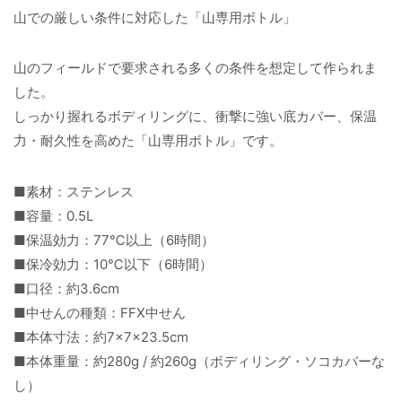
山での厳しい条件に対応した「山専用ボトル」
山のフィールドで要求される多くの条件を想定して作られま
した。
しっかり握れるボディリングに、衝撃に強い底カバー、保温
力・耐久性を高めた「山専用ボトル」です。
■素材：ステンレス
■容量：0.5L
■保温効力：77℃以上（6時間）
■保冷効力：10℃以下（6時間）
■口径：約3.6cm
■中せんの種類：FFX中せん
■本体寸法：約7×7×23.5cm
■本体重量：約280g / 約260g（ボディリング・ソコカバーな
し）