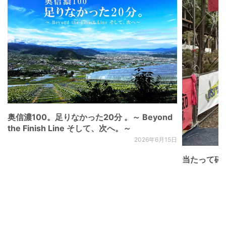
奥信濃100。足りなかった20分 。～ Beyond
the Finish Line そして、次へ。～
2026年6月15日
当たって砕け