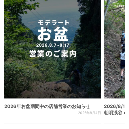
2026年お盆期間中の店舗営業のお知らせ
2026/8/15
朝明渓谷 × N
2026年8月4日