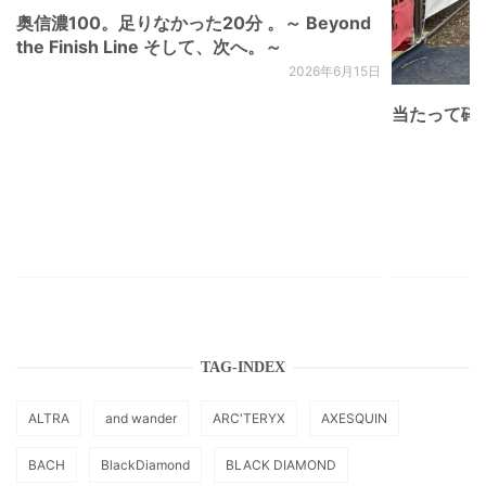
奥信濃100。足りなかった20分 。～ Beyond
the Finish Line そして、次へ。～
2026年6月15日
当たって砕け
TAG-INDEX
ALTRA
and wander
ARC'TERYX
AXESQUIN
BACH
BlackDiamond
BLACK DIAMOND