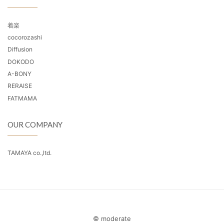
着楽
cocorozashi
Diffusion
DOKODO
A-BONY
RERAISE
FATMAMA
OUR COMPANY
TAMAYA co.,ltd.
© moderate