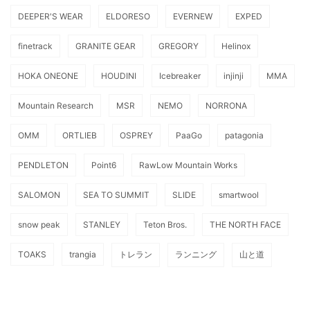
DEEPER'S WEAR
ELDORESO
EVERNEW
EXPED
finetrack
GRANITE GEAR
GREGORY
Helinox
HOKA ONEONE
HOUDINI
Icebreaker
injinji
MMA
Mountain Research
MSR
NEMO
NORRONA
OMM
ORTLIEB
OSPREY
PaaGo
patagonia
PENDLETON
Point6
RawLow Mountain Works
SALOMON
SEA TO SUMMIT
SLIDE
smartwool
snow peak
STANLEY
Teton Bros.
THE NORTH FACE
TOAKS
trangia
トレラン
ランニング
山と道