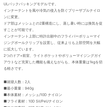
ULバックパッキングモデルです。
インナーテントを風や冷気の侵入を防ぐブリーザブルナイロ
ンに変更。
ドア部はメッシュとの2重構造にし、蒸し暑い時には換気を促
すことが可能です。
インナーテント上部に特許出願中のフライバーボリューマイ
ジングポールクリップを設置し、従来よりも上部空間を大幅
に拡大しています。
2つのドア+前室、ライトポケットやボリューマイジングガイ
アウトなど充実した機能も備えながらも、本体重量は1kgを切
る軽さです。
■就寝人数：2人
■最小重量：940g
■本体素材：メッシュ/10D ナイロン
■フライ素材：10D Sil/PeUナイロン