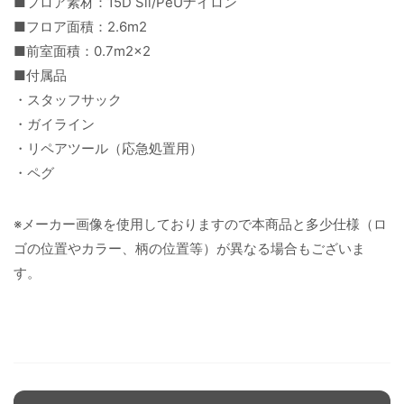
■フロア素材：15D Sil/PeUナイロン
■フロア面積：2.6m2
■前室面積：0.7m2×2
■付属品
・スタッフサック
・ガイライン
・リペアツール（応急処置用）
・ペグ
※メーカー画像を使用しておりますので本商品と多少仕様（ロ
ゴの位置やカラー、柄の位置等）が異なる場合もございま
す。