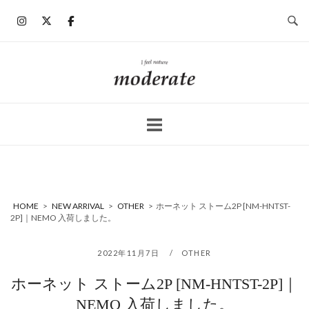
コ
ン
テ
ン
ホ
ツ
ー
へ
ム
ス
キ
ッ
プ
HOME
>
NEW ARRIVAL
>
OTHER
>
ホーネット ストーム2P [NM-HNTST-
2P]｜NEMO 入荷しました。
2022年11月7日
OTHER
ホーネット ストーム2P [NM-HNTST-2P]｜
NEMO 入荷しました。