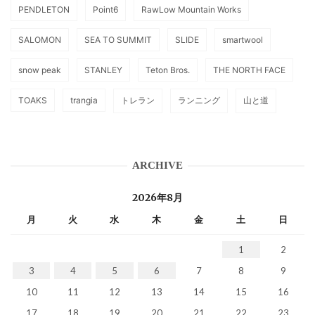
PENDLETON
Point6
RawLow Mountain Works
SALOMON
SEA TO SUMMIT
SLIDE
smartwool
snow peak
STANLEY
Teton Bros.
THE NORTH FACE
TOAKS
trangia
トレラン
ランニング
山と道
ARCHIVE
2026年8月
月
火
水
木
金
土
日
1
2
3
4
5
6
7
8
9
10
11
12
13
14
15
16
17
18
19
20
21
22
23