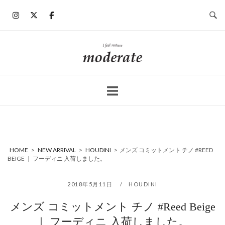
コ
ン
テ
ン
ホ
ツ
ー
へ
ム
ス
キ
ッ
プ
HOME
>
NEW ARRIVAL
>
HOUDINI
>
メンズ コミットメント チノ #REED
BEIGE ｜ フーディニ 入荷しました。
2018年5月11日
HOUDINI
メンズ コミットメント チノ #Reed Beige
｜ フーディニ 入荷しました。