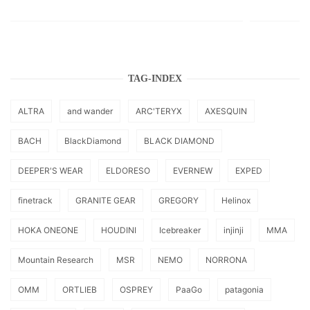
TAG-INDEX
ALTRA
and wander
ARC'TERYX
AXESQUIN
BACH
BlackDiamond
BLACK DIAMOND
DEEPER'S WEAR
ELDORESO
EVERNEW
EXPED
finetrack
GRANITE GEAR
GREGORY
Helinox
HOKA ONEONE
HOUDINI
Icebreaker
injinji
MMA
Mountain Research
MSR
NEMO
NORRONA
OMM
ORTLIEB
OSPREY
PaaGo
patagonia