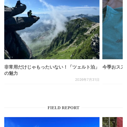
非常用だけじゃもったいない！「ツェルト泊」
今季おススメベ
の魅力
2026年7月31日
FIELD REPORT