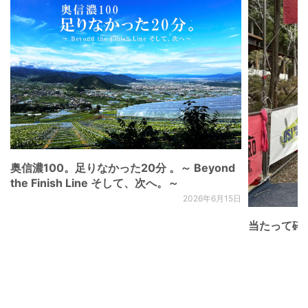
奥信濃100。足りなかった20分 。～ Beyond
the Finish Line そして、次へ。～
2026年6月15日
当たって砕け