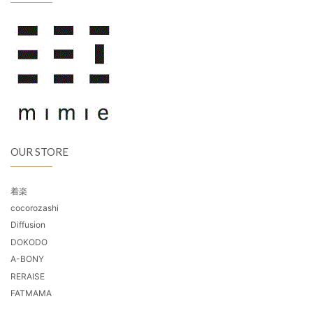
OUR STORE
着楽
cocorozashi
Diffusion
DOKODO
A-BONY
RERAISE
FATMAMA