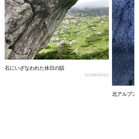
石にいざなわれた休日の話
2026年8月6日
北アルプス