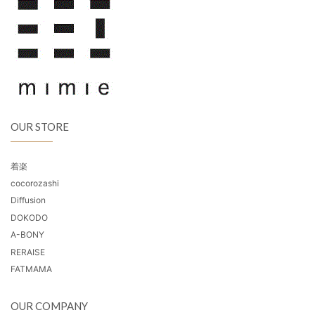
OUR STORE
着楽
cocorozashi
Diffusion
DOKODO
A-BONY
RERAISE
FATMAMA
OUR COMPANY