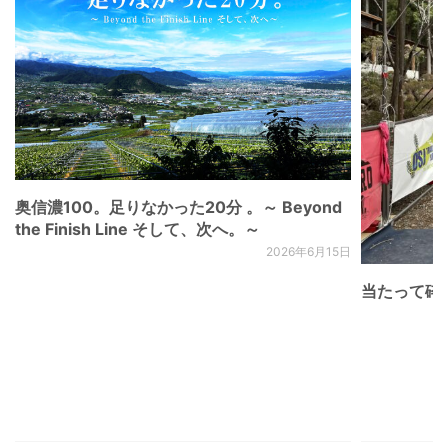
奥信濃100。足りなかった20分 。～ Beyond
the Finish Line そして、次へ。～
2026年6月15日
当たって砕け