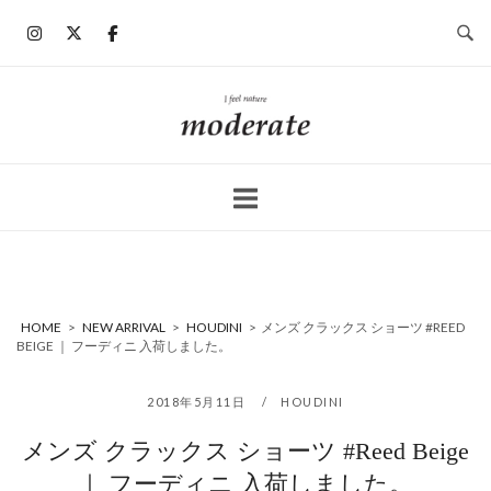
コ
ン
テ
ン
ホ
ツ
ー
へ
ム
ス
キ
ッ
プ
HOME
>
NEW ARRIVAL
>
HOUDINI
>
メンズ クラックス ショーツ #REED
BEIGE ｜ フーディニ 入荷しました。
2018年5月11日
HOUDINI
メンズ クラックス ショーツ #Reed Beige
｜ フーディニ 入荷しました。