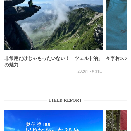
非常用だけじゃもったいない！「ツェルト泊」
今季おススメベ
の魅力
2026年7月31日
FIELD REPORT