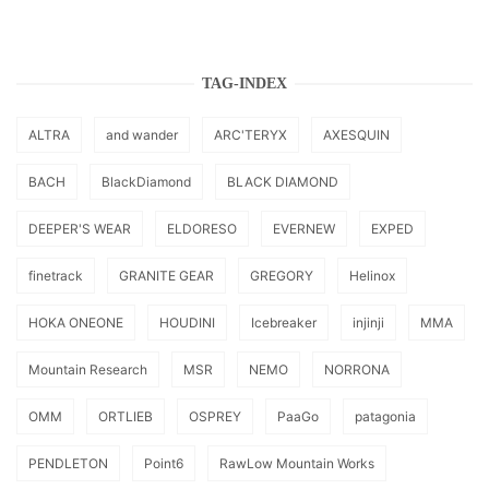
TAG-INDEX
ALTRA
and wander
ARC'TERYX
AXESQUIN
BACH
BlackDiamond
BLACK DIAMOND
DEEPER'S WEAR
ELDORESO
EVERNEW
EXPED
finetrack
GRANITE GEAR
GREGORY
Helinox
HOKA ONEONE
HOUDINI
Icebreaker
injinji
MMA
Mountain Research
MSR
NEMO
NORRONA
OMM
ORTLIEB
OSPREY
PaaGo
patagonia
PENDLETON
Point6
RawLow Mountain Works