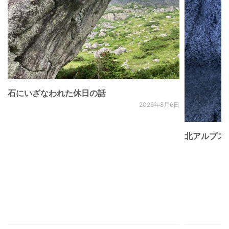
石にいざなわれた休日の話
2026年8月6日
北アルプス