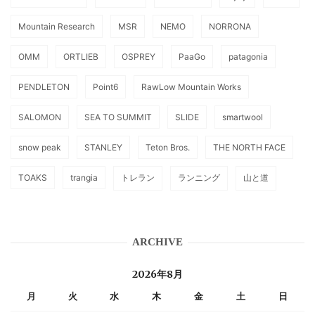
Mountain Research
MSR
NEMO
NORRONA
OMM
ORTLIEB
OSPREY
PaaGo
patagonia
PENDLETON
Point6
RawLow Mountain Works
SALOMON
SEA TO SUMMIT
SLIDE
smartwool
snow peak
STANLEY
Teton Bros.
THE NORTH FACE
TOAKS
trangia
トレラン
ランニング
山と道
ARCHIVE
2026年8月
月
火
水
木
金
土
日