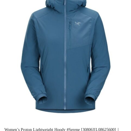
Women’s Proton Lightweight Hoody #Serene [30806][L08625600]｜