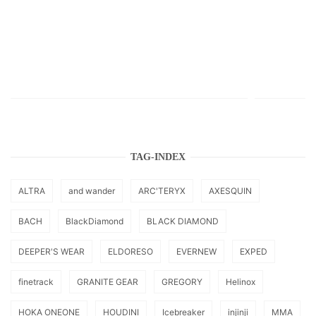
TAG-INDEX
ALTRA
and wander
ARC'TERYX
AXESQUIN
BACH
BlackDiamond
BLACK DIAMOND
DEEPER'S WEAR
ELDORESO
EVERNEW
EXPED
finetrack
GRANITE GEAR
GREGORY
Helinox
HOKA ONEONE
HOUDINI
Icebreaker
injinji
MMA