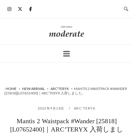
コ
ン
テ
ン
ホ
ツ
ー
へ
ム
ス
キ
ッ
プ
HOME
>
NEW ARRIVAL
>
ARC'TERYX
>
MANTIS 2 WAISTPACK #WANDER
[25818][L07652400]｜ARC’TERYX 入荷しました。
2021年9月14日
ARC'TERYX
Mantis 2 Waistpack #Wander [25818]
[L07652400]｜ARC’TERYX 入荷しまし