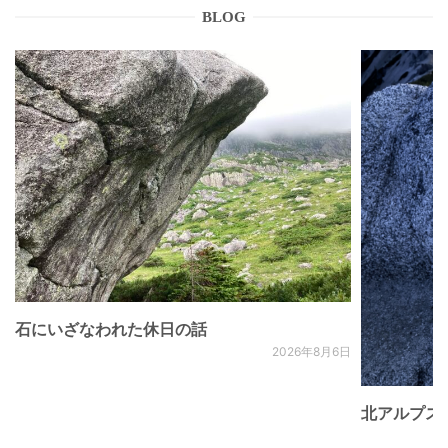
BLOG
石にいざなわれた休日の話
2026年8月6日
北アルプス