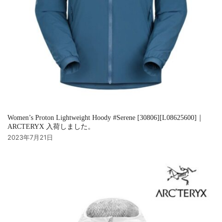
Women’s Proton Lightweight Hoody #Serene [30806][L08625600]｜
ARCTERYX 入荷しました。
2023年7月21日