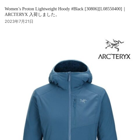
Women’s Proton Lightweight Hoody #Black [30806][L08550400]｜
ARCTERYX 入荷しました。
2023年7月21日