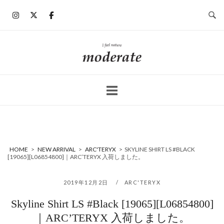
コ
ン
テ
ン
ホ
ツ
ー
へ
ム
ス
キ
ッ
プ
HOME
>
NEW ARRIVAL
>
ARC'TERYX
>
SKYLINE SHIRT LS #BLACK
[19065][L06854800]｜ARC’TERYX 入荷しました。
2019年12月2日
ARC'TERYX
Skyline Shirt LS #Black [19065][L06854800]
｜ARC’TERYX 入荷しました。