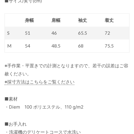
■サイズ/実寸(cm)
身幅
肩幅
袖丈
着丈
S
51
46
65.5
72
M
54
48.5
68
75.5
※手作業・平置きでの計測となりますので、若干の誤差はご容
赦ください。
※採寸方法はこちらをご覧ください
■素材
・Diem 100 ポリエステル、110 g/m2
■お手入れ
・洗濯機のデリケートコースで水洗い