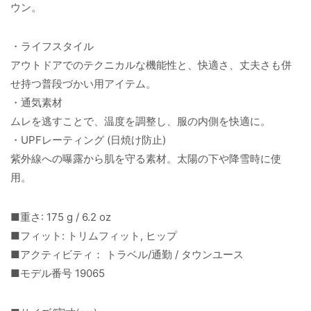
ウン。
・ライフスタイル
アウトドアでのテクニカルな機能性と、快適さ、丈夫さも併
せ持つ普段づかい用アイテム。
・通気素材
ムレを逃すことで、温度を調整し、服の内側を快適に。
・UPFレーティング (日焼け防止)
紫外線への曝露から肌を守る素材。太陽の下や降雪時に使
用。
■重さ: 175 g / 6.2 oz
■フィット: トリムフィット, ヒップ
■アクティビティ： トラベル/通勤 / タウンユース
■モデル番号 19065