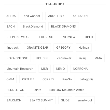
TAG-INDEX
ALTRA
and wander
ARC'TERYX
AXESQUIN
BACH
BlackDiamond
BLACK DIAMOND
DEEPER'S WEAR
ELDORESO
EVERNEW
EXPED
finetrack
GRANITE GEAR
GREGORY
Helinox
HOKA ONEONE
HOUDINI
Icebreaker
injinji
MMA
Mountain Research
MSR
NEMO
NORRONA
OMM
ORTLIEB
OSPREY
PaaGo
patagonia
PENDLETON
Point6
RawLow Mountain Works
SALOMON
SEA TO SUMMIT
SLIDE
smartwool