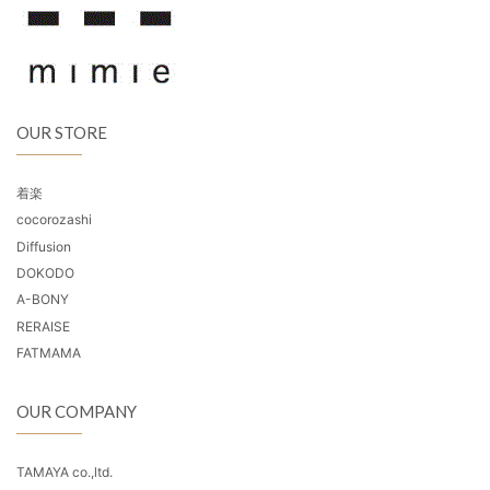
OUR STORE
着楽
cocorozashi
Diffusion
DOKODO
A-BONY
RERAISE
FATMAMA
OUR COMPANY
TAMAYA co.,ltd.