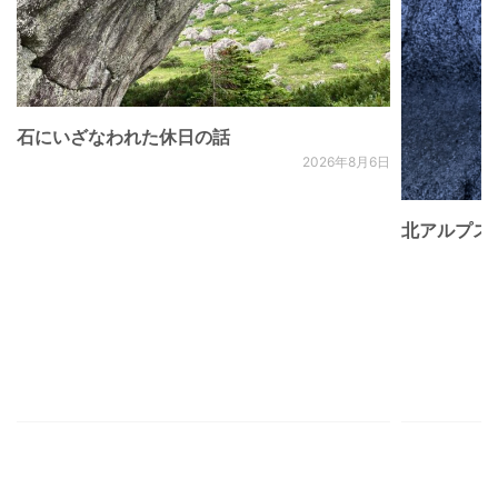
石にいざなわれた休日の話
2026年8月6日
北アルプス