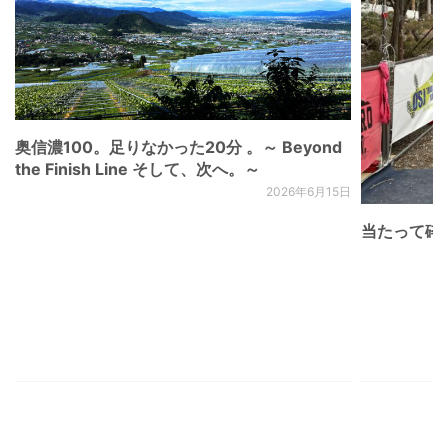
奥信濃100。足りなかった20分 。～ Beyond
the Finish Line そして、次へ。～
2026年6月15日
当たって砕け