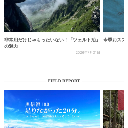
非常用だけじゃもったいない！「ツェルト泊」
今季おススメベ
の魅力
2026年7月31日
FIELD REPORT