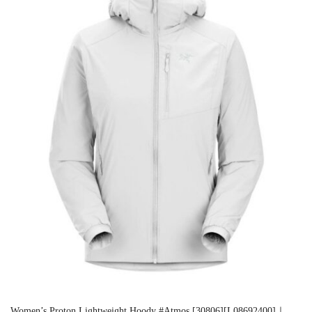
Women’s Proton Lightweight Hoody #Atmos [30806][L08692400]｜