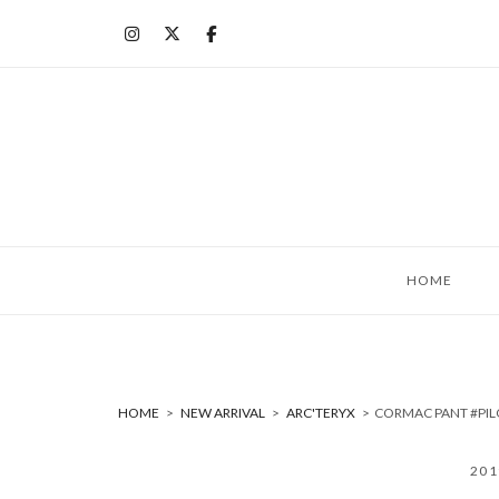
コ
ン
テ
ン
ツ
へ
ス
キ
ッ
HOME
プ
HOME
>
NEW ARRIVAL
>
ARC'TERYX
>
CORMAC PANT #PI
20