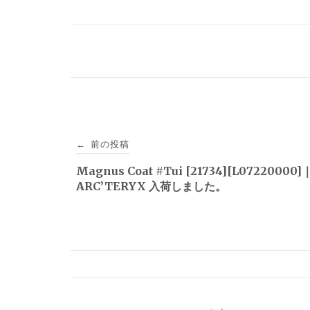
投
前の投稿
←
稿
Magnus Coat #Tui [21734][L07220000]
ARC’TERYX 入荷しました。
ナ
ビ
ゲ
ー
シ