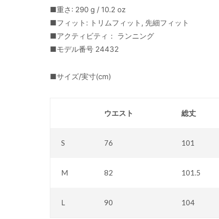
■重さ: 290 g / 10.2 oz
■フィット: トリムフィット, 先細フィット
■アクティビティ： ランニング
■モデル番号 24432
■サイズ/実寸(cm)
ウエスト
総丈
S
76
101
M
82
101.5
L
90
104