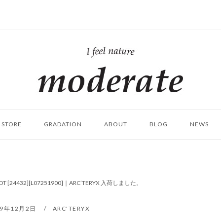
ホ
ー
ム
STORE
GRADATION
ABOUT
BLOG
NEWS
LOT [24432][L07251900]｜ARC’TERYX 入荷しました。
19年12月2日
ARC'TERYX