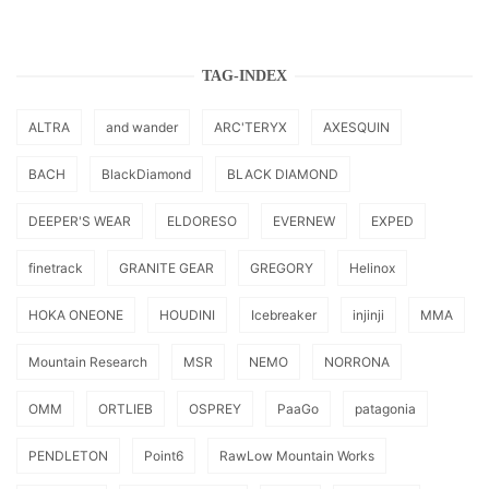
TAG-INDEX
ALTRA
and wander
ARC'TERYX
AXESQUIN
BACH
BlackDiamond
BLACK DIAMOND
DEEPER'S WEAR
ELDORESO
EVERNEW
EXPED
finetrack
GRANITE GEAR
GREGORY
Helinox
HOKA ONEONE
HOUDINI
Icebreaker
injinji
MMA
Mountain Research
MSR
NEMO
NORRONA
OMM
ORTLIEB
OSPREY
PaaGo
patagonia
PENDLETON
Point6
RawLow Mountain Works