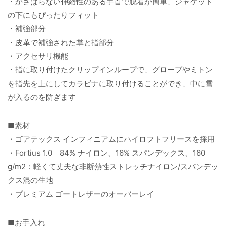
・かさばらない伸縮性のある手首で脱着が簡単、ジャケット
の下にもぴったりフィット
・補強部分
・皮革で補強された掌と指部分
・アクセサリ機能
・指に取り付けたクリップインループで、グローブやミトン
を指先を上にしてカラビナに取り付けることができ、中に雪
が入るのを防ぎます
■素材
・ゴアテックス インフィニアムにハイロフトフリースを採用
・Fortius 1.0 84% ナイロン、16% スパンデックス、160
g/m2：軽くて丈夫な非断熱性ストレッチナイロン/スパンデッ
クス混の生地
・プレミアム ゴートレザーのオーバーレイ
■お手入れ