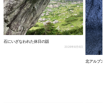
石にいざなわれた休日の話
2026年8月6日
北アルプス