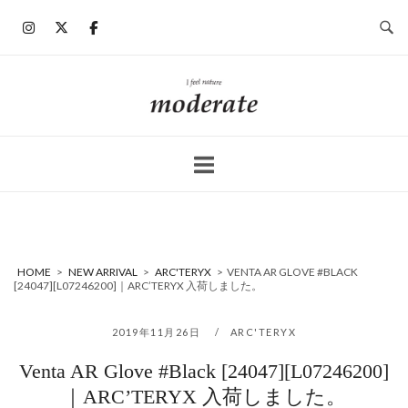
コ
ン
テ
ン
ホ
ツ
ー
へ
ム
ス
キ
ッ
プ
HOME
>
NEW ARRIVAL
>
ARC'TERYX
>
VENTA AR GLOVE #BLACK
[24047][L07246200]｜ARC’TERYX 入荷しました。
2019年11月26日
ARC'TERYX
Venta AR Glove #Black [24047][L07246200]
｜ARC’TERYX 入荷しました。