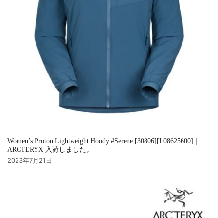
Women’s Proton Lightweight Hoody #Serene [30806][L08625600]｜
ARCTERYX 入荷しました。
2023年7月21日