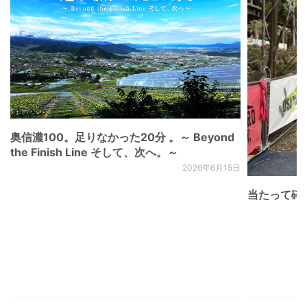
奥信濃100。足りなかった20分 。～ Beyond
the Finish Line そして、次へ。～
2026年6月15日
当たって砕け