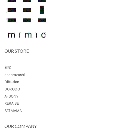
OUR STORE
着楽
cocorozashi
Diffusion
DOKODO
A-BONY
RERAISE
FATMAMA
OUR COMPANY