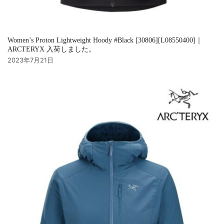
Women’s Proton Lightweight Hoody #Black [30806][L08550400]｜
ARCTERYX 入荷しました。
2023年7月21日