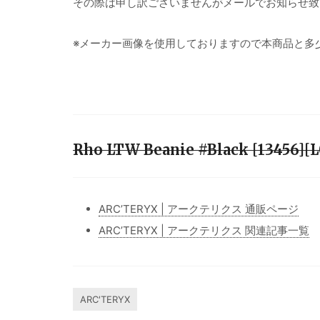
その際は申し訳ございませんがメールでお知らせ致
※メーカー画像を使用しておりますので本商品と多
Rho LTW Beanie #Black [1345
ARC’TERYX | アークテリクス 通販ページ
ARC’TERYX | アークテリクス 関連記事一覧
ARC'TERYX