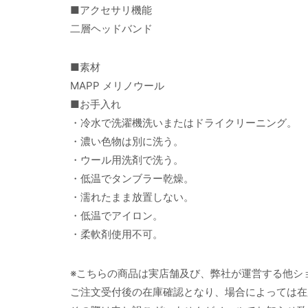
■アクセサリ機能
二層ヘッドバンド
■素材
MAPP メリノウール
■お手入れ
・冷水で洗濯機洗いまたはドライクリーニング。
・濃い色物は別に洗う。
・ウール用洗剤で洗う。
・低温でタンブラー乾燥。
・濡れたまま放置しない。
・低温でアイロン。
・柔軟剤使用不可。
※こちらの商品は実店舗及び、弊社が運営する他シ
ご注文受付後の在庫確認となり、場合によっては在