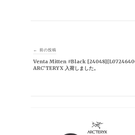
投
前の投稿
←
稿
Venta Mitten #Black [24048][L072464
ARC’TERYX 入荷しました。
ナ
ビ
ゲ
ー
シ
ョ