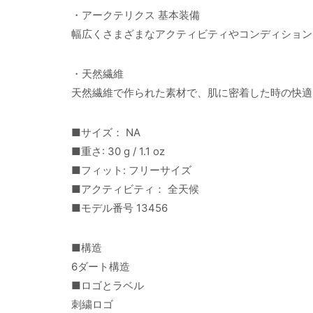
・アークテリクス 基本装備
幅広くさまざまなアクティビティやコンディション
・天然繊維
天然繊維で作られた素材で、肌に密着した時の快適
■サイズ： NA
■重さ: 30 g / 1.1 oz
■フィット: フリーサイズ
■アクティビティ： 全天候
■モデル番号 13456
■構造
6ダート構造
■ロゴとラベル
刺繍ロゴ