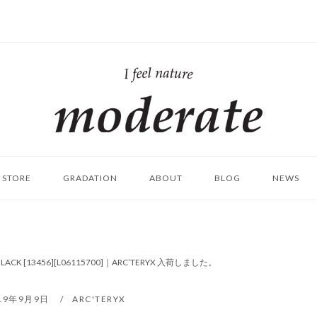
ホ
ー
ム
STORE
GRADATION
ABOUT
BLOG
NEWS
#BLACK [13456][L06115700]｜ARC’TERYX 入荷しました。
19年9月9日
ARC'TERYX