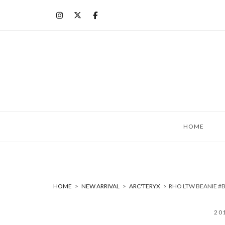
コ
ン
テ
ン
ツ
へ
ス
キ
ッ
HOME
プ
HOME
>
NEW ARRIVAL
>
ARC'TERYX
>
RHO LTW BEANIE 
20