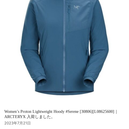
Women’s Proton Lightweight Hoody #Serene [30806][L08625600]｜
ARCTERYX 入荷しました。
2023年7月21日