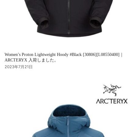
Women’s Proton Lightweight Hoody #Black [30806][L08550400]｜
ARCTERYX 入荷しました。
2023年7月21日