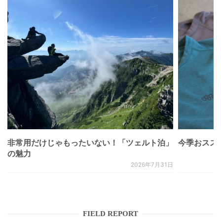
非常用だけじゃもったいない！「ツェルト泊」
今季おススメベ
の魅力
2026年7月31日
FIELD REPORT