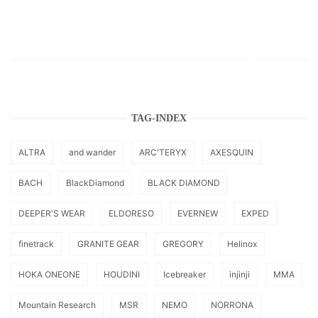
TAG-INDEX
ALTRA
and wander
ARC'TERYX
AXESQUIN
BACH
BlackDiamond
BLACK DIAMOND
DEEPER'S WEAR
ELDORESO
EVERNEW
EXPED
finetrack
GRANITE GEAR
GREGORY
Helinox
HOKA ONEONE
HOUDINI
Icebreaker
injinji
MMA
Mountain Research
MSR
NEMO
NORRONA