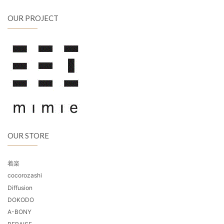
OUR PROJECT
OUR STORE
着楽
cocorozashi
Diffusion
DOKODO
A-BONY