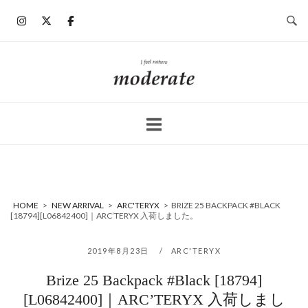
コ
ン
テ
ン
ホ
ツ
ー
へ
ム
ス
キ
ッ
プ
HOME
>
NEW ARRIVAL
>
ARC'TERYX
>
BRIZE 25 BACKPACK #BLACK
[18794][L06842400]｜ARC’TERYX 入荷しました。
2019年8月23日
ARC'TERYX
Brize 25 Backpack #Black [18794]
[L06842400]｜ARC’TERYX 入荷しまし