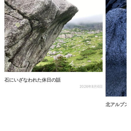
石にいざなわれた休日の話
2026年8月6日
北アルプス