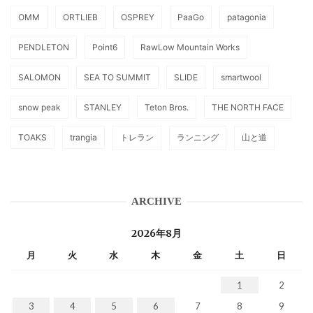
OMM
ORTLIEB
OSPREY
PaaGo
patagonia
PENDLETON
Point6
RawLow Mountain Works
SALOMON
SEA TO SUMMIT
SLIDE
smartwool
snow peak
STANLEY
Teton Bros.
THE NORTH FACE
TOAKS
trangia
トレラン
ランニング
山と道
ARCHIVE
2026年8月
月
火
水
木
金
土
日
1
2
3
4
5
6
7
8
9