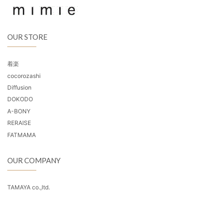
OUR STORE
着楽
cocorozashi
Diffusion
DOKODO
A-BONY
RERAISE
FATMAMA
OUR COMPANY
TAMAYA co.,ltd.