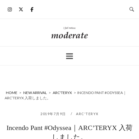
コ
ン
テ
ン
ホ
ツ
ー
へ
ム
ス
キ
ッ
プ
HOME
>
NEW ARRIVAL
>
ARC'TERYX
>
INCENDO PANT #ODYSSEA｜
ARC’TERYX 入荷しました。
2019年7月9日
ARC'TERYX
Incendo Pant #Odyssea｜ARC’TERYX 入荷
しました。