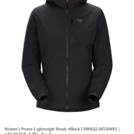
Women’s Proton Lightweight Hoody #Black [30806][L08550400]｜