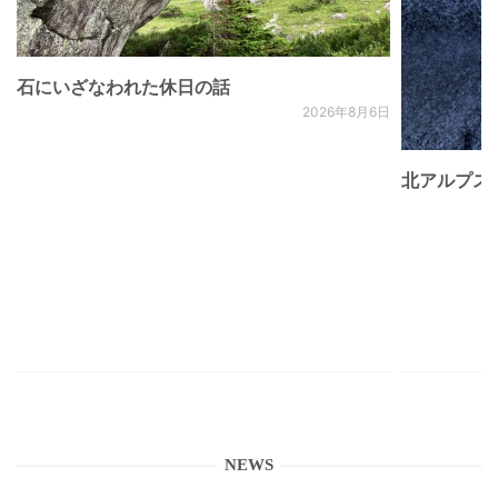
石にいざなわれた休日の話
2026年8月6日
北アルプス
NEWS