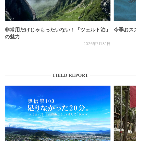
非常用だけじゃもったいない！「ツェルト泊」
今季おススメベ
の魅力
2026年7月31日
FIELD REPORT