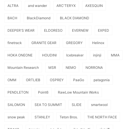
ALTRA
and wander
ARC'TERYX
AXESQUIN
BACH
BlackDiamond
BLACK DIAMOND
DEEPER'S WEAR
ELDORESO
EVERNEW
EXPED
finetrack
GRANITE GEAR
GREGORY
Helinox
HOKA ONEONE
HOUDINI
Icebreaker
injinji
MMA
Mountain Research
MSR
NEMO
NORRONA
OMM
ORTLIEB
OSPREY
PaaGo
patagonia
PENDLETON
Point6
RawLow Mountain Works
SALOMON
SEA TO SUMMIT
SLIDE
smartwool
snow peak
STANLEY
Teton Bros.
THE NORTH FACE