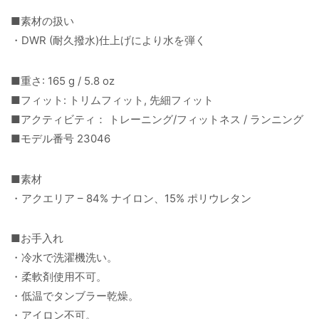
■素材の扱い
・DWR (耐久撥水)仕上げにより水を弾く
■重さ: 165 g / 5.8 oz
■フィット: トリムフィット, 先細フィット
■アクティビティ： トレーニング/フィットネス / ランニング
■モデル番号 23046
■素材
・アクエリア – 84% ナイロン、15% ポリウレタン
■お手入れ
・冷水で洗濯機洗い。
・柔軟剤使用不可。
・低温でタンブラー乾燥。
・アイロン不可。