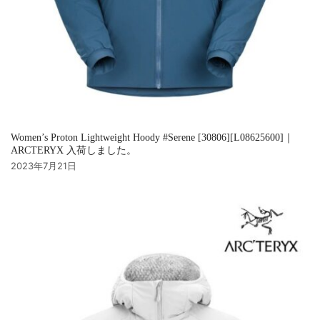
Women’s Proton Lightweight Hoody #Serene [30806][L08625600]｜
ARCTERYX 入荷しました。
2023年7月21日