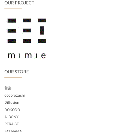
OUR PROJECT
OUR STORE
着楽
cocorozashi
Diffusion
DOKODO
A-BONY
RERAISE
FATMAMA