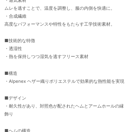
・通気素材
ムレを逃すことで、温度を調整し、服の内側を快適に。
・合成繊維
高度なパフォーマンスや特性をもたらす工学技術素材。
■技術的な特徴
・透湿性
・熱を保持しつつ湿気を逃すフリース素材
■構造
・Alpenex ヘザー織りポリエステルで効果的な熱性能を実現
■デザイン
・耐久性があり、対照色が配されたヘムとアームホールの縁
飾り
■ヘムの構造