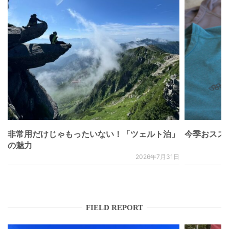
非常用だけじゃもったいない！「ツェルト泊」
今季おススメベ
の魅力
2026年7月31日
FIELD REPORT