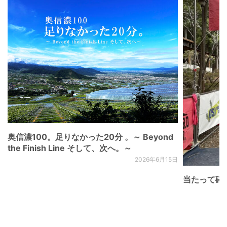
奥信濃100。足りなかった20分 。～ Beyond
the Finish Line そして、次へ。～
2026年6月15日
当たって砕け