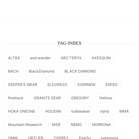
TAG-INDEX
ALTRA
and wander
ARC'TERYX
AXESQUIN
BACH
BlackDiamond
BLACK DIAMOND
DEEPER'S WEAR
ELDORESO
EVERNEW
EXPED
finetrack
GRANITE GEAR
GREGORY
Helinox
HOKA ONEONE
HOUDINI
Icebreaker
injinji
MMA
Mountain Research
MSR
NEMO
NORRONA
OMM
ORTLIEB
OSPREY
PaaGo
patagonia