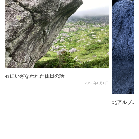
石にいざなわれた休日の話
2026年8月6日
北アルプス