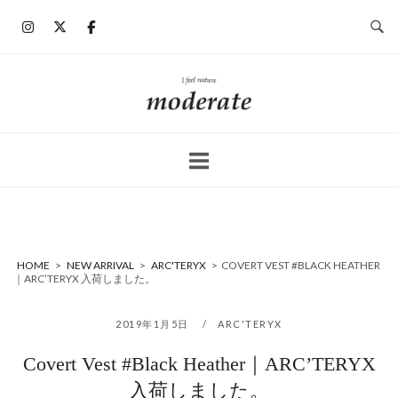
コ
ン
テ
ン
ホ
ツ
ー
へ
ム
ス
キ
ッ
プ
HOME
>
NEW ARRIVAL
>
ARC'TERYX
>
COVERT VEST #BLACK HEATHER
｜ARC’TERYX 入荷しました。
2019年1月5日
ARC'TERYX
Covert Vest #Black Heather｜ARC’TERYX
入荷しました。