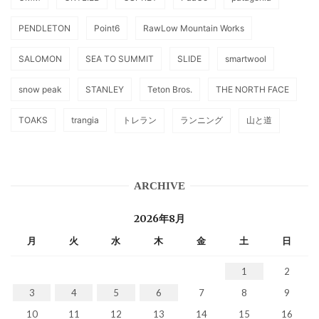
PENDLETON
Point6
RawLow Mountain Works
SALOMON
SEA TO SUMMIT
SLIDE
smartwool
snow peak
STANLEY
Teton Bros.
THE NORTH FACE
TOAKS
trangia
トレラン
ランニング
山と道
ARCHIVE
2026年8月
月
火
水
木
金
土
日
1
2
3
4
5
6
7
8
9
10
11
12
13
14
15
16