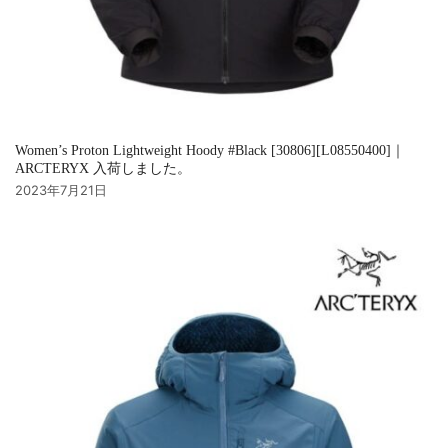
Women’s Proton Lightweight Hoody #Black [30806][L08550400]｜
ARCTERYX 入荷しました。
2023年7月21日