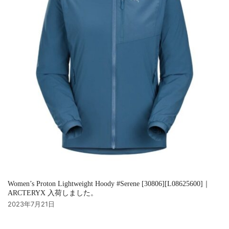
Women’s Proton Lightweight Hoody #Serene [30806][L08625600]｜
ARCTERYX 入荷しました。
2023年7月21日