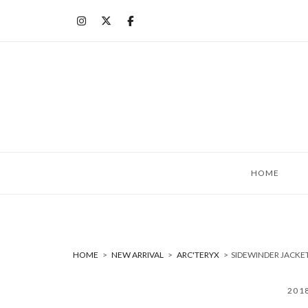
コ
ン
テ
ン
ツ
へ
ス
キ
ッ
HOME
プ
HOME
>
NEW ARRIVAL
>
ARC'TERYX
>
SIDEWINDER JAC
20