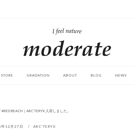
ホ
ー
ム
STORE
GRADATION
ABOUT
BLOG
NEWS
KET #RED BEACH｜ARC’TERYX 入荷しました。
18年12月27日
ARC'TERYX