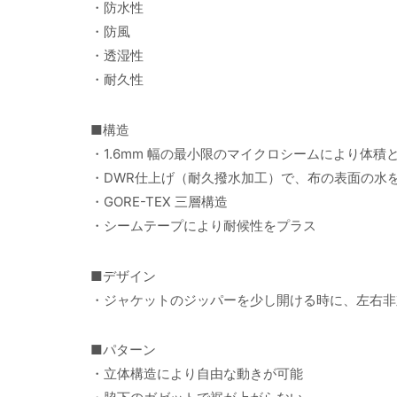
・防水性
・防風
・透湿性
・耐久性
■構造
・1.6mm 幅の最小限のマイクロシームにより体積
・DWR仕上げ（耐久撥水加工）で、布の表面の水
・GORE-TEX 三層構造
・シームテープにより耐候性をプラス
■デザイン
・ジャケットのジッパーを少し開ける時に、左右非
■パターン
・立体構造により自由な動きが可能