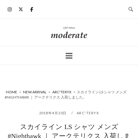
コ
ン
テ
ン
ホ
ツ
ー
へ
ム
ス
キ
ッ
プ
HOME
>
NEW ARRIVAL
>
ARC'TERYX
>
スカイライン LS シャツ メンズ
#NIGHTHAWK ｜ アークテリクス 入荷しました。
2018年4月20日
ARC'TERYX
スカイライン LS シャツ メンズ
#Nighthawk ｜ アークテリクス 入荷しま