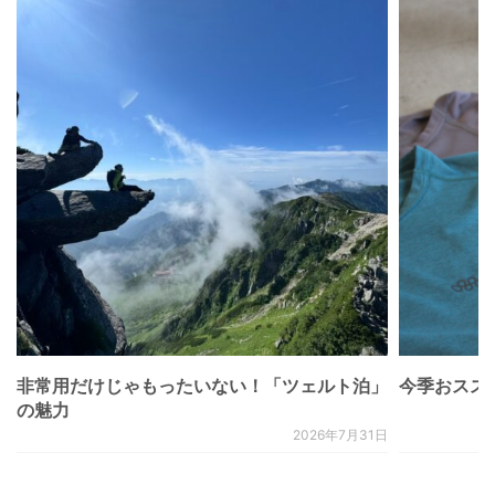
非常用だけじゃもったいない！「ツェルト泊」
今季おススメベ
の魅力
2026年7月31日