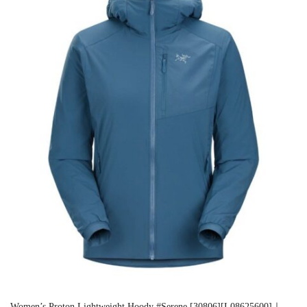
Women’s Proton Lightweight Hoody #Serene [30806][L08625600]｜