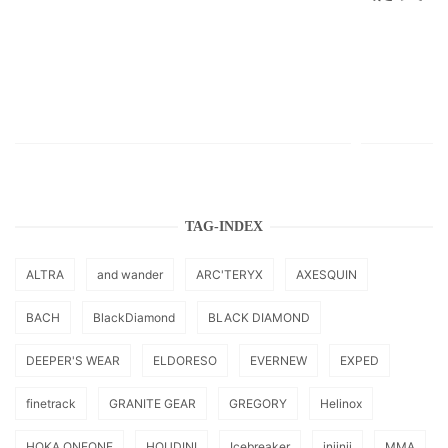
TAG-INDEX
ALTRA
and wander
ARC'TERYX
AXESQUIN
BACH
BlackDiamond
BLACK DIAMOND
DEEPER'S WEAR
ELDORESO
EVERNEW
EXPED
finetrack
GRANITE GEAR
GREGORY
Helinox
HOKA ONEONE
HOUDINI
Icebreaker
injinji
MMA