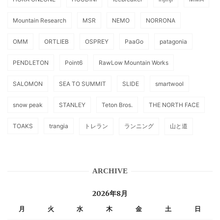
Mountain Research
MSR
NEMO
NORRONA
OMM
ORTLIEB
OSPREY
PaaGo
patagonia
PENDLETON
Point6
RawLow Mountain Works
SALOMON
SEA TO SUMMIT
SLIDE
smartwool
snow peak
STANLEY
Teton Bros.
THE NORTH FACE
TOAKS
trangia
トレラン
ランニング
山と道
ARCHIVE
2026年8月
月
火
水
木
金
土
日