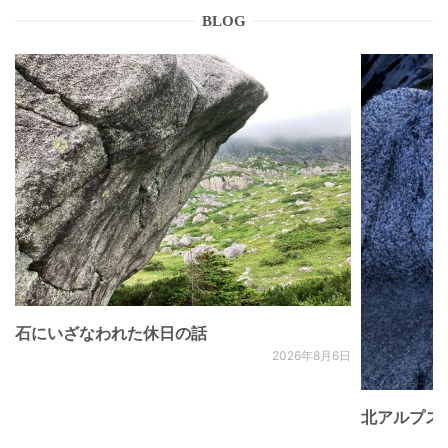
BLOG
石にいざなわれた休日の話
2026年8月6日
北アルプス