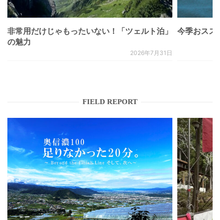
非常用だけじゃもったいない！「ツェルト泊」
今季おススメベ
の魅力
2026年7月31日
FIELD REPORT