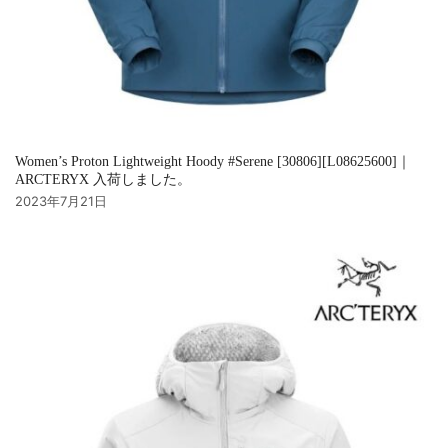
Women’s Proton Lightweight Hoody #Serene [30806][L08625600]｜
ARCTERYX 入荷しました。
2023年7月21日