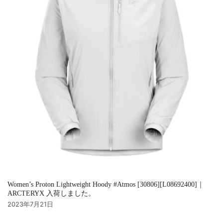
Women’s Proton Lightweight Hoody #Atmos [30806][L08692400]｜
ARCTERYX 入荷しました。
2023年7月21日