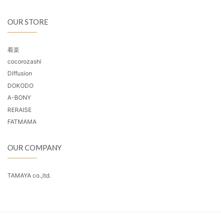
OUR STORE
着楽
cocorozashi
Diffusion
DOKODO
A-BONY
RERAISE
FATMAMA
OUR COMPANY
TAMAYA co.,ltd.