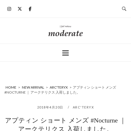
コ
ン
テ
ン
ホ
ツ
ー
へ
ム
ス
キ
ッ
プ
HOME
>
NEW ARRIVAL
>
ARC'TERYX
>
アプティン ショート メンズ
#NOCTURNE ｜ アークテリクス 入荷しました。
2018年4月20日
ARC'TERYX
アプティン ショート メンズ #Nocturne ｜
アークテリクス 入荷しました。