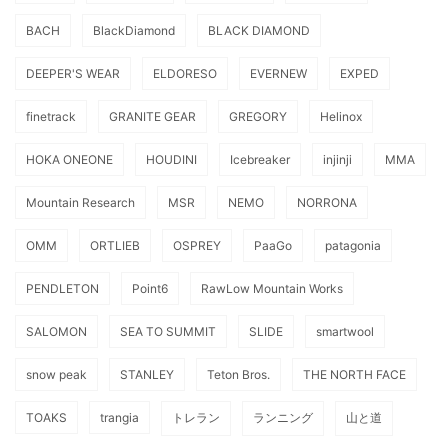
BACH
BlackDiamond
BLACK DIAMOND
DEEPER'S WEAR
ELDORESO
EVERNEW
EXPED
finetrack
GRANITE GEAR
GREGORY
Helinox
HOKA ONEONE
HOUDINI
Icebreaker
injinji
MMA
Mountain Research
MSR
NEMO
NORRONA
OMM
ORTLIEB
OSPREY
PaaGo
patagonia
PENDLETON
Point6
RawLow Mountain Works
SALOMON
SEA TO SUMMIT
SLIDE
smartwool
snow peak
STANLEY
Teton Bros.
THE NORTH FACE
TOAKS
trangia
トレラン
ランニング
山と道