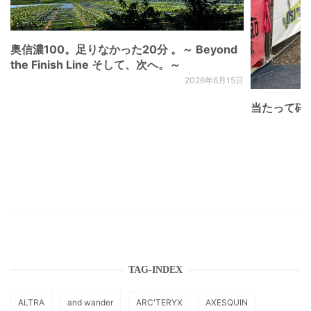
奥信濃100。足りなかった20分 。～ Beyond
the Finish Line そして、次へ。～
2026年6月15日
当たって砕け
TAG-INDEX
ALTRA
and wander
ARC'TERYX
AXESQUIN