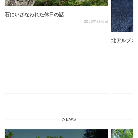
石にいざなわれた休日の話
2026年8月6日
北アルプス
NEWS