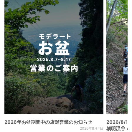
2026年お盆期間中の店舗営業のお知らせ
2026/8/15
朝明渓谷 × N
2026年8月4日