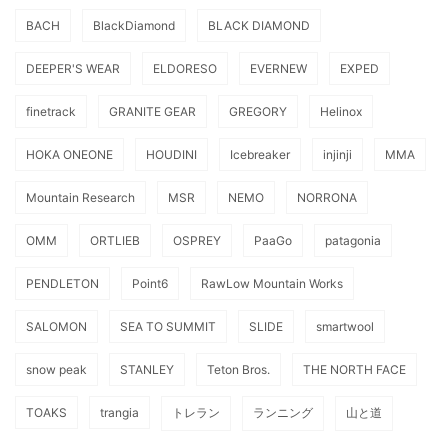
BACH
BlackDiamond
BLACK DIAMOND
DEEPER'S WEAR
ELDORESO
EVERNEW
EXPED
finetrack
GRANITE GEAR
GREGORY
Helinox
HOKA ONEONE
HOUDINI
Icebreaker
injinji
MMA
Mountain Research
MSR
NEMO
NORRONA
OMM
ORTLIEB
OSPREY
PaaGo
patagonia
PENDLETON
Point6
RawLow Mountain Works
SALOMON
SEA TO SUMMIT
SLIDE
smartwool
snow peak
STANLEY
Teton Bros.
THE NORTH FACE
TOAKS
trangia
トレラン
ランニング
山と道