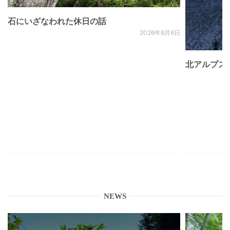
石にいざなわれた休日の話
2026年8月6日
北アルプス
NEWS