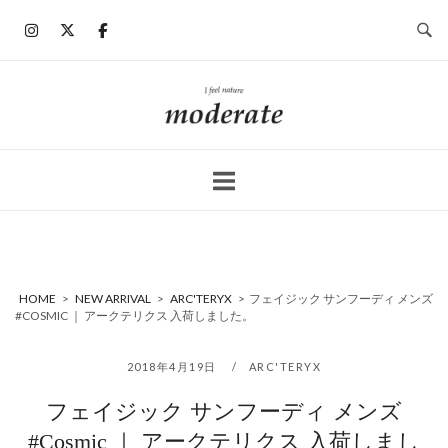
コ
ン
テ
ン
ホ
ツ
ー
へ
ム
ス
キ
ッ
プ
HOME
>
NEW ARRIVAL
>
ARC'TERYX
>
フェイジック サンフーディ メンズ
#COSMIC ｜ アークテリクス 入荷しました。
2018年4月19日
ARC'TERYX
フェイジック サンフーディ メンズ
#Cosmic ｜ アークテリクス 入荷しまし