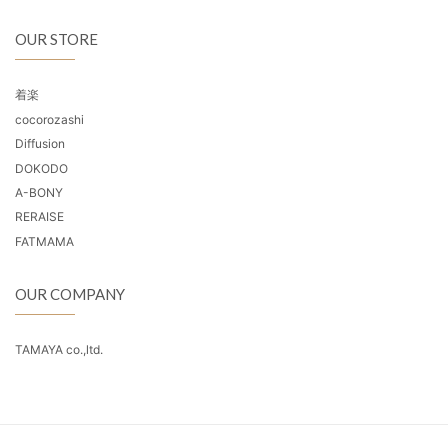
OUR STORE
着楽
cocorozashi
Diffusion
DOKODO
A-BONY
RERAISE
FATMAMA
OUR COMPANY
TAMAYA co.,ltd.