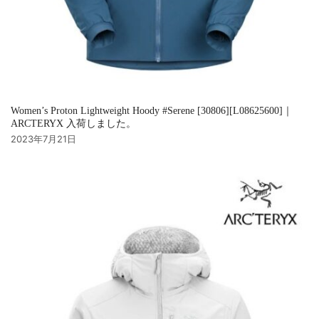
Women’s Proton Lightweight Hoody #Serene [30806][L08625600]｜
ARCTERYX 入荷しました。
2023年7月21日