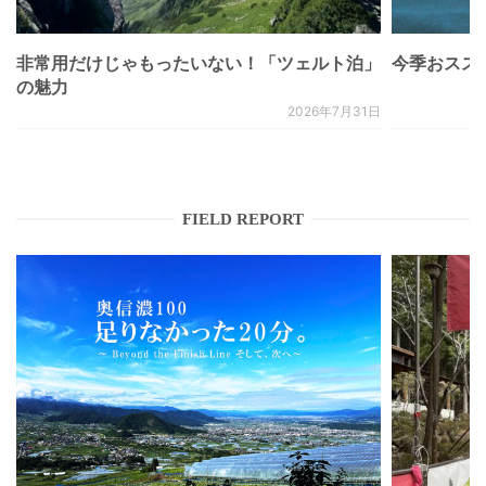
非常用だけじゃもったいない！「ツェルト泊」
今季おススメベ
の魅力
2026年7月31日
FIELD REPORT