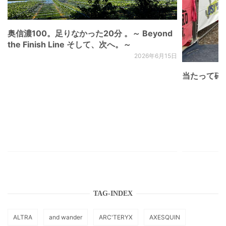
奥信濃100。足りなかった20分 。～ Beyond
the Finish Line そして、次へ。～
2026年6月15日
当たって砕け
TAG-INDEX
ALTRA
and wander
ARC'TERYX
AXESQUIN