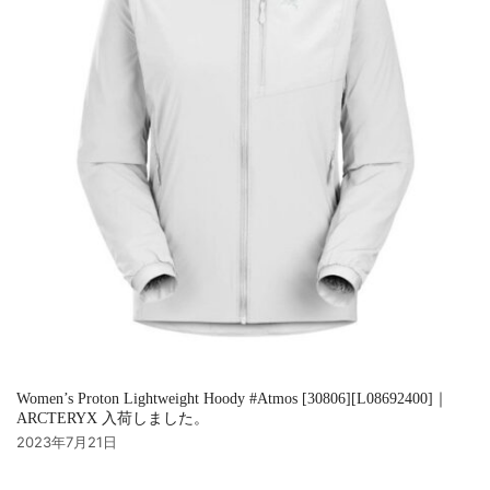
Women’s Proton Lightweight Hoody #Atmos [30806][L08692400]｜
ARCTERYX 入荷しました。
2023年7月21日