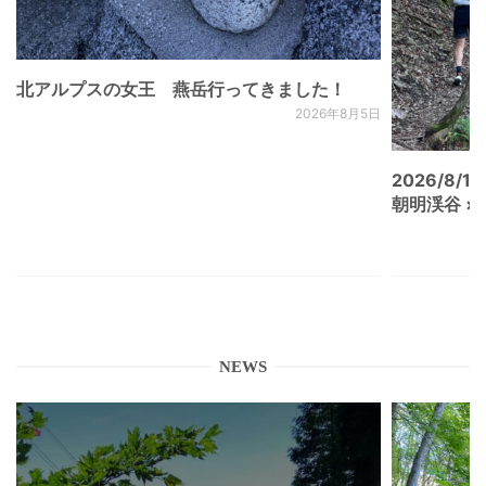
北アルプスの女王 燕岳行ってきました！
2026年8月5日
2026/8/15
朝明渓谷 × N
NEWS