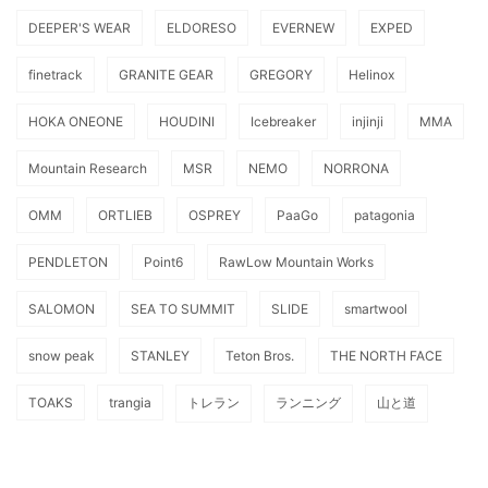
DEEPER'S WEAR
ELDORESO
EVERNEW
EXPED
finetrack
GRANITE GEAR
GREGORY
Helinox
HOKA ONEONE
HOUDINI
Icebreaker
injinji
MMA
Mountain Research
MSR
NEMO
NORRONA
OMM
ORTLIEB
OSPREY
PaaGo
patagonia
PENDLETON
Point6
RawLow Mountain Works
SALOMON
SEA TO SUMMIT
SLIDE
smartwool
snow peak
STANLEY
Teton Bros.
THE NORTH FACE
TOAKS
trangia
トレラン
ランニング
山と道