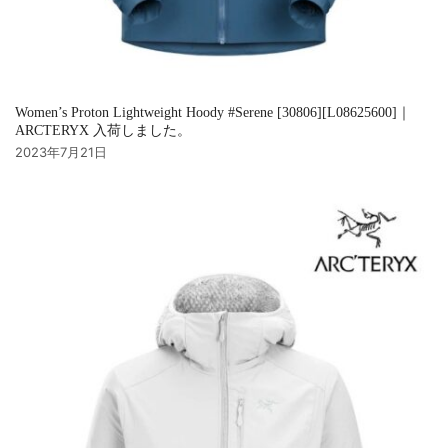
Women’s Proton Lightweight Hoody #Serene [30806][L08625600]｜
ARCTERYX 入荷しました。
2023年7月21日