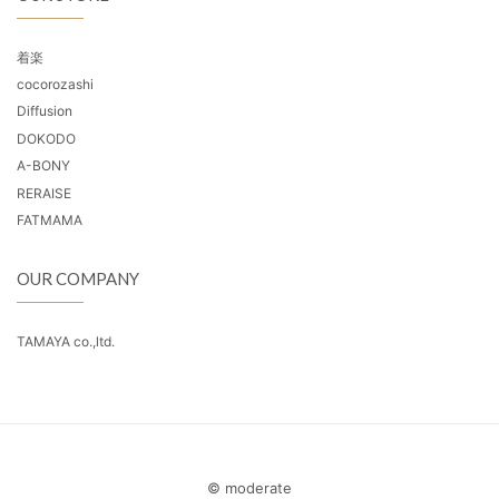
着楽
cocorozashi
Diffusion
DOKODO
A-BONY
RERAISE
FATMAMA
OUR COMPANY
TAMAYA co.,ltd.
© moderate