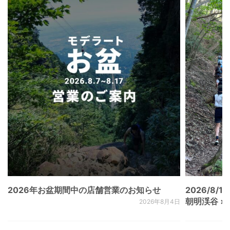
2026年お盆期間中の店舗営業のお知らせ
2026/8/15
朝明渓谷 × N
2026年8月4日