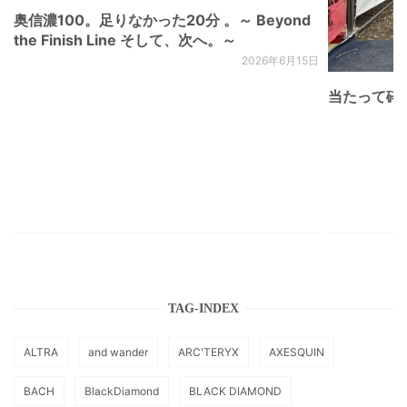
奥信濃100。足りなかった20分 。～ Beyond
the Finish Line そして、次へ。～
2026年6月15日
当たって砕け
TAG-INDEX
ALTRA
and wander
ARC'TERYX
AXESQUIN
BACH
BlackDiamond
BLACK DIAMOND