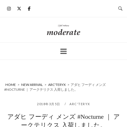
コ
ン
テ
ン
ホ
ツ
ー
へ
ム
ス
キ
ッ
プ
HOME
>
NEW ARRIVAL
>
ARC'TERYX
>
アダヒ フーディ メンズ
#NOCTURNE ｜ アークテリクス 入荷しました。
2018年3月5日
ARC'TERYX
アダヒ フーディ メンズ #Nocturne ｜ ア
ークテリクス 入荷しました。