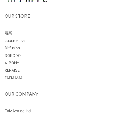
OUR STORE
着楽
cocorozashi
Diffusion
DOKODO
A-BONY
RERAISE
FATMAMA
OUR COMPANY
TAMAYA co.,ltd.