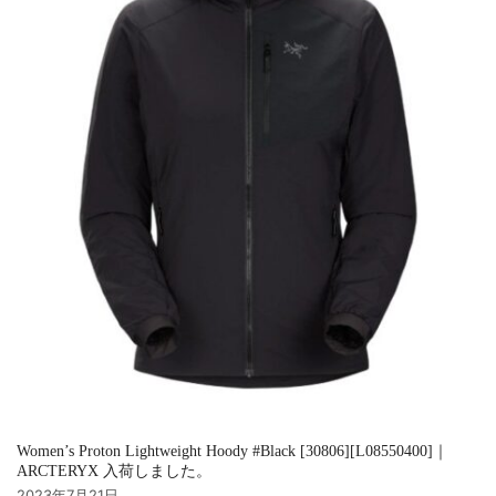
Women’s Proton Lightweight Hoody #Black [30806][L08550400]｜
ARCTERYX 入荷しました。
2023年7月21日