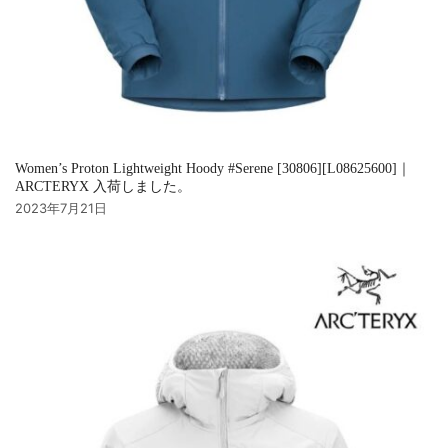
Women’s Proton Lightweight Hoody #Serene [30806][L08625600]｜
ARCTERYX 入荷しました。
2023年7月21日