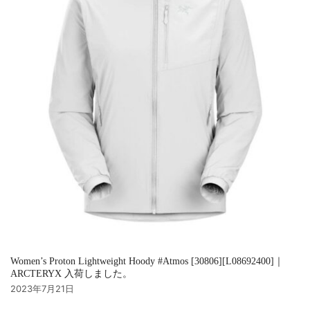
Women’s Proton Lightweight Hoody #Atmos [30806][L08692400]｜
ARCTERYX 入荷しました。
2023年7月21日