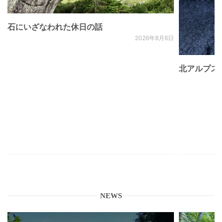
石にいざなわれた休日の話
2026年8月6日
北アルプス
NEWS