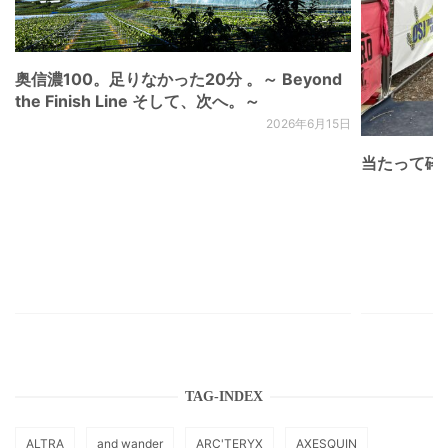
奥信濃100。足りなかった20分 。～ Beyond
the Finish Line そして、次へ。～
2026年6月15日
当たって砕け
TAG-INDEX
ALTRA
and wander
ARC'TERYX
AXESQUIN