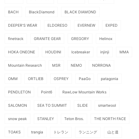
BACH
BlackDiamond
BLACK DIAMOND
DEEPER'S WEAR
ELDORESO
EVERNEW
EXPED
finetrack
GRANITE GEAR
GREGORY
Helinox
HOKA ONEONE
HOUDINI
Icebreaker
injinji
MMA
Mountain Research
MSR
NEMO
NORRONA
OMM
ORTLIEB
OSPREY
PaaGo
patagonia
PENDLETON
Point6
RawLow Mountain Works
SALOMON
SEA TO SUMMIT
SLIDE
smartwool
snow peak
STANLEY
Teton Bros.
THE NORTH FACE
TOAKS
trangia
トレラン
ランニング
山と道