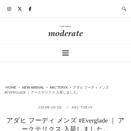
コ
ン
テ
ン
ホ
ツ
ー
へ
ム
ス
キ
ッ
プ
HOME
>
NEW ARRIVAL
>
ARC'TERYX
>
アダヒ フーディ メンズ
#EVERGLADE ｜ アークテリクス 入荷しました。
2018年3月5日
ARC'TERYX
アダヒ フーディ メンズ #Everglade ｜ ア
ークテリクス 入荷しました。