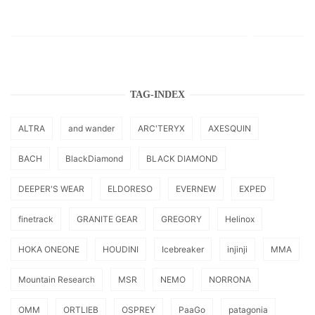
TAG-INDEX
ALTRA
and wander
ARC'TERYX
AXESQUIN
BACH
BlackDiamond
BLACK DIAMOND
DEEPER'S WEAR
ELDORESO
EVERNEW
EXPED
finetrack
GRANITE GEAR
GREGORY
Helinox
HOKA ONEONE
HOUDINI
Icebreaker
injinji
MMA
Mountain Research
MSR
NEMO
NORRONA
OMM
ORTLIEB
OSPREY
PaaGo
patagonia