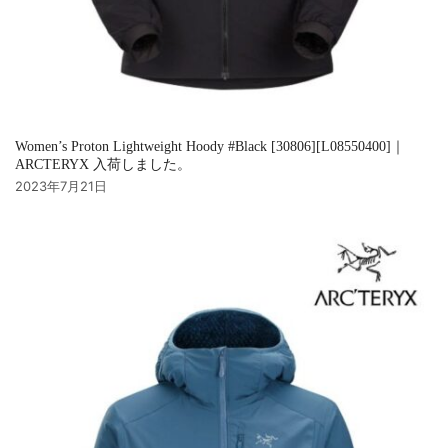
Women’s Proton Lightweight Hoody #Black [30806][L08550400]｜
ARCTERYX 入荷しました。
2023年7月21日