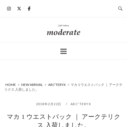
コ
ン
テ
ン
ホ
ツ
ー
へ
ム
ス
キ
ッ
プ
HOME
>
NEW ARRIVAL
>
ARC'TERYX
>
マカ 1 ウエストパック ｜ アークテ
リクス 入荷しました。
2018年2月22日
ARC'TERYX
マカ 1 ウエストパック ｜ アークテリク
ス 入荷しました。