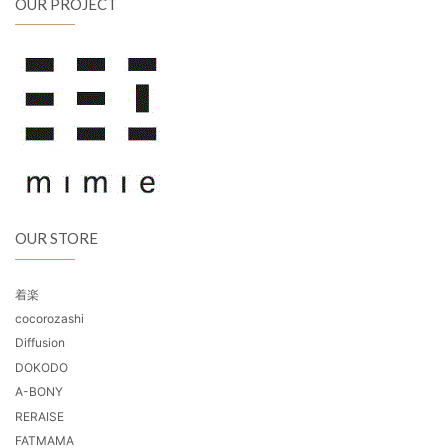
OUR PROJECT
OUR STORE
着楽
cocorozashi
Diffusion
DOKODO
A-BONY
RERAISE
FATMAMA