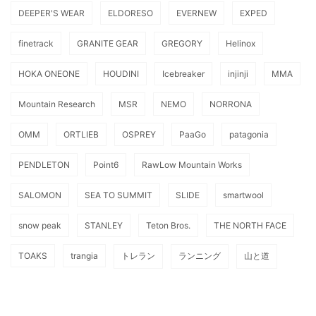
DEEPER'S WEAR
ELDORESO
EVERNEW
EXPED
finetrack
GRANITE GEAR
GREGORY
Helinox
HOKA ONEONE
HOUDINI
Icebreaker
injinji
MMA
Mountain Research
MSR
NEMO
NORRONA
OMM
ORTLIEB
OSPREY
PaaGo
patagonia
PENDLETON
Point6
RawLow Mountain Works
SALOMON
SEA TO SUMMIT
SLIDE
smartwool
snow peak
STANLEY
Teton Bros.
THE NORTH FACE
TOAKS
trangia
トレラン
ランニング
山と道