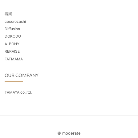
着楽
cocorozashi
Diffusion
DOKODO
A-BONY
RERAISE
FATMAMA
OUR COMPANY
TAMAYA co.,ltd.
© moderate