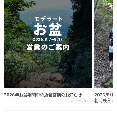
2026年お盆期間中の店舗営業のお知らせ
2026/8/15
朝明渓谷 × N
2026年8月4日