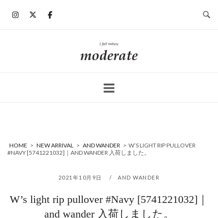
コ
ン
テ
ン
ホ
ツ
ー
へ
ム
ス
キ
ッ
プ
HOME
>
NEW ARRIVAL
>
AND WANDER
>
W’S LIGHT RIP PULLOVER
#NAVY [5741221032]｜AND WANDER 入荷しました。
2021年10月9日
AND WANDER
W’s light rip pullover #Navy [5741221032]｜
and wander 入荷しました。