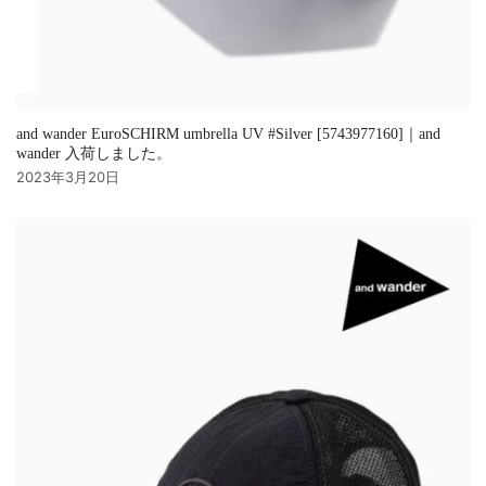
and wander EuroSCHIRM umbrella UV #Silver [5743977160]｜and
wander 入荷しました。
2023年3月20日