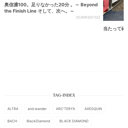
奥信濃100。足りなかった20分 。～ Beyond
the Finish Line そして、次へ。～
2026年6月15日
当たって砕け
TAG-INDEX
ALTRA
and wander
ARC'TERYX
AXESQUIN
BACH
BlackDiamond
BLACK DIAMOND