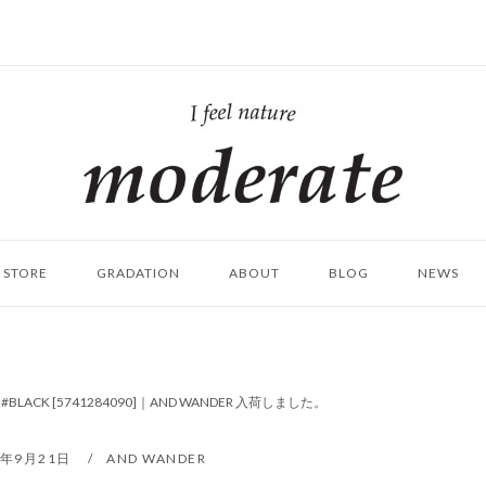
ホ
ー
ム
STORE
GRADATION
ABOUT
BLOG
NEWS
E T #BLACK [5741284090]｜AND WANDER 入荷しました。
1年9月21日
AND WANDER