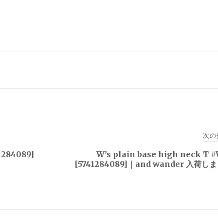
次の
1284089]
W’s plain base high neck T 
[5741284089]｜and wander 入荷