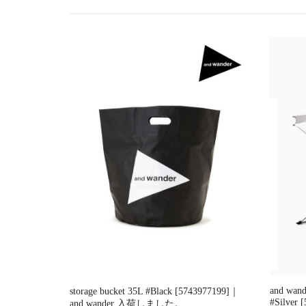
ー
シ
ョ
ン
and wan
storage bucket 35L #Black [5743977199]｜
#Silver
and wander 入荷しました。