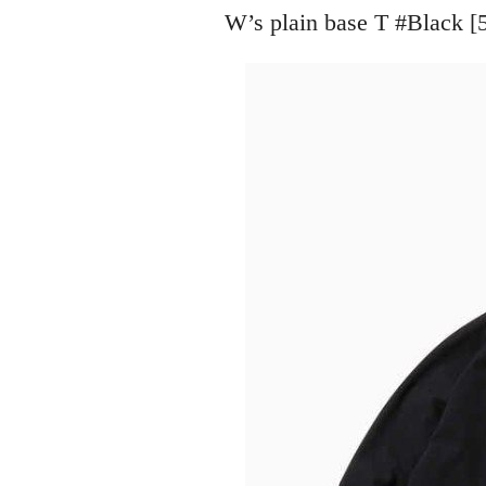
W’s plain base T #Bl