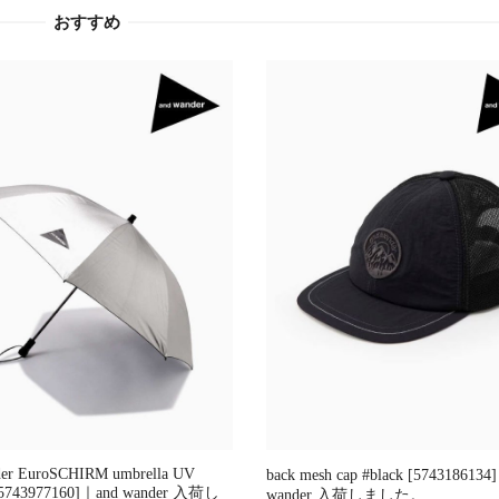
おすすめ
der EuroSCHIRM umbrella UV
back mesh cap #black [5743186134
 [5743977160]｜and wander 入荷し
wander 入荷しました。