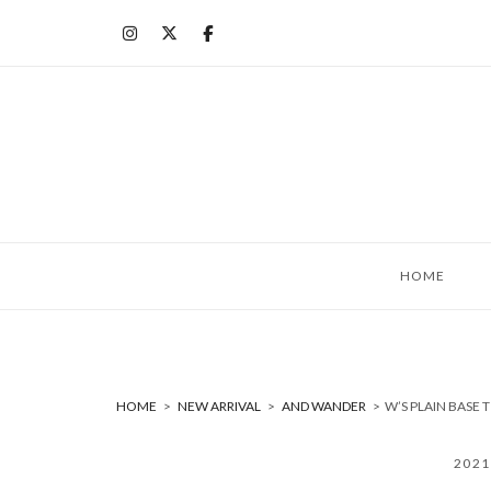
コ
ン
テ
ン
ツ
へ
ス
キ
ッ
HOME
プ
HOME
>
NEW ARRIVAL
>
AND WANDER
>
W’S PLAIN BAS
202