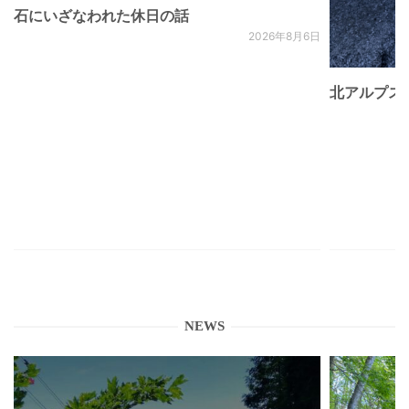
石にいざなわれた休日の話
2026年8月6日
北アルプス
NEWS