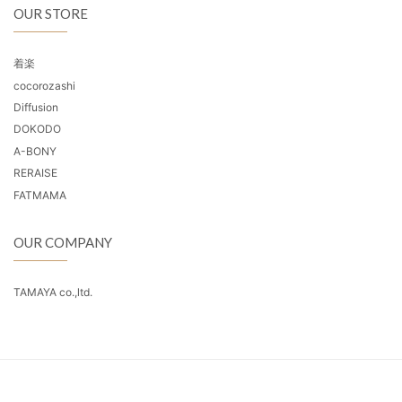
OUR STORE
着楽
cocorozashi
Diffusion
DOKODO
A-BONY
RERAISE
FATMAMA
OUR COMPANY
TAMAYA co.,ltd.