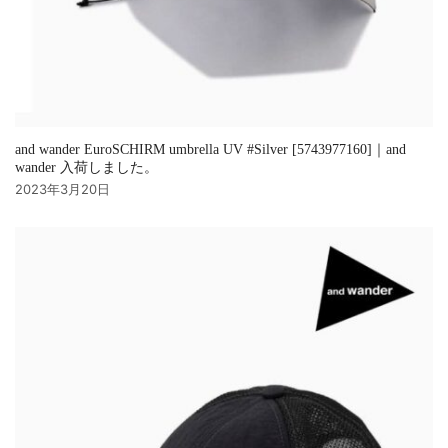
and wander EuroSCHIRM umbrella UV #Silver [5743977160]｜and
wander 入荷しました。
2023年3月20日