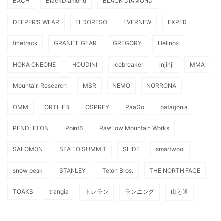
BACH
BlackDiamond
BLACK DIAMOND
DEEPER'S WEAR
ELDORESO
EVERNEW
EXPED
finetrack
GRANITE GEAR
GREGORY
Helinox
HOKA ONEONE
HOUDINI
Icebreaker
injinji
MMA
Mountain Research
MSR
NEMO
NORRONA
OMM
ORTLIEB
OSPREY
PaaGo
patagonia
PENDLETON
Point6
RawLow Mountain Works
SALOMON
SEA TO SUMMIT
SLIDE
smartwool
snow peak
STANLEY
Teton Bros.
THE NORTH FACE
TOAKS
trangia
トレラン
ランニング
山と道