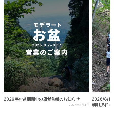
2026年お盆期間中の店舗営業のお知らせ
2026/8/15
朝明渓谷 × N
2026年8月4日