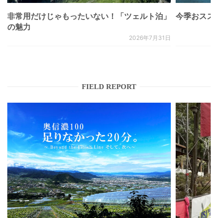
非常用だけじゃもったいない！「ツェルト泊」
今季おススメベ
の魅力
2026年7月31日
FIELD REPORT