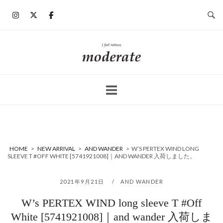
コ
ン
テ
ン
ホ
ツ
ー
へ
ム
ス
キ
ッ
プ
HOME
>
NEW ARRIVAL
>
AND WANDER
>
W’S PERTEX WIND LONG
SLEEVE T #OFF WHITE [5741921008]｜AND WANDER 入荷しました。
2021年9月21日
AND WANDER
W’s PERTEX WIND long sleeve T #Off
White [5741921008]｜and wander 入荷しま