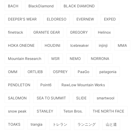
BACH
BlackDiamond
BLACK DIAMOND
DEEPER'S WEAR
ELDORESO
EVERNEW
EXPED
finetrack
GRANITE GEAR
GREGORY
Helinox
HOKA ONEONE
HOUDINI
Icebreaker
injinji
MMA
Mountain Research
MSR
NEMO
NORRONA
OMM
ORTLIEB
OSPREY
PaaGo
patagonia
PENDLETON
Point6
RawLow Mountain Works
SALOMON
SEA TO SUMMIT
SLIDE
smartwool
snow peak
STANLEY
Teton Bros.
THE NORTH FACE
TOAKS
trangia
トレラン
ランニング
山と道