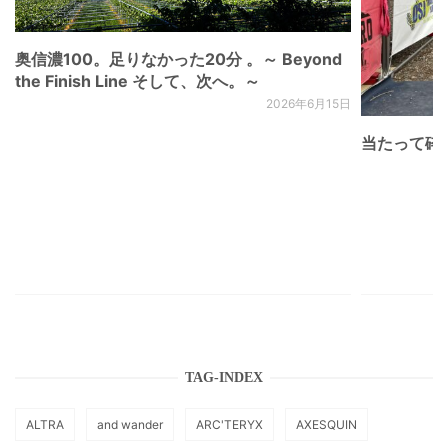
奥信濃100。足りなかった20分 。～ Beyond
the Finish Line そして、次へ。～
2026年6月15日
当たって砕け
TAG-INDEX
ALTRA
and wander
ARC'TERYX
AXESQUIN