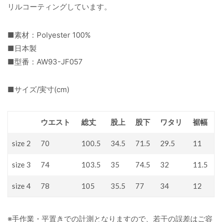
リルコーティングしています。
■素材：Polyester 100%
■日本製
■型番：AW93-JF057
■サイズ/実寸(cm)
ウエスト
総丈
股上
股下
ワタリ
裾幅
size 2
70
100.5
34.5
71.5
29.5
11
size 3
74
103.5
35
74.5
32
11.5
size 4
78
105
35.5
77
34
12
※手作業・平置きでの計測となりますので、若干の誤差はご容