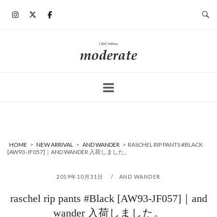
コ
ン
テ
ン
ホ
ツ
ー
へ
ム
ス
キ
ッ
プ
HOME
>
NEW ARRIVAL
>
AND WANDER
>
RASCHEL RIP PANTS #BLACK
[AW93-JF057]｜AND WANDER 入荷しました。
2019年10月31日
AND WANDER
raschel rip pants #Black [AW93-JF057]｜and
wander 入荷しました。