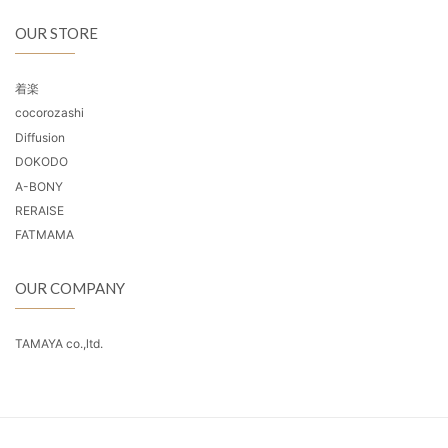
OUR STORE
着楽
cocorozashi
Diffusion
DOKODO
A-BONY
RERAISE
FATMAMA
OUR COMPANY
TAMAYA co.,ltd.