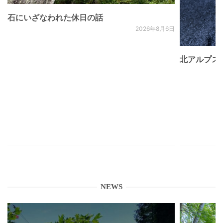
石にいざなわれた休日の話
2026年8月6日
北アルプス
NEWS