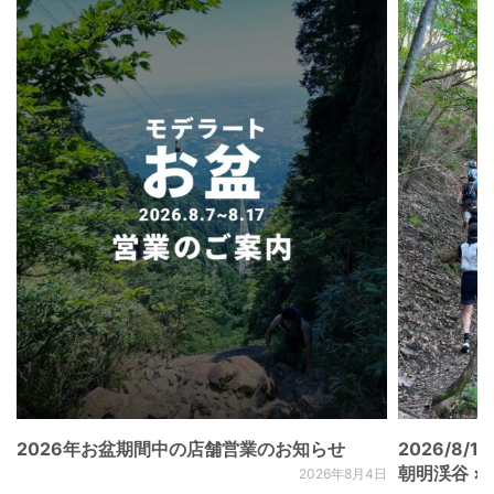
2026年お盆期間中の店舗営業のお知らせ
2026/8/15
朝明渓谷 × N
2026年8月4日