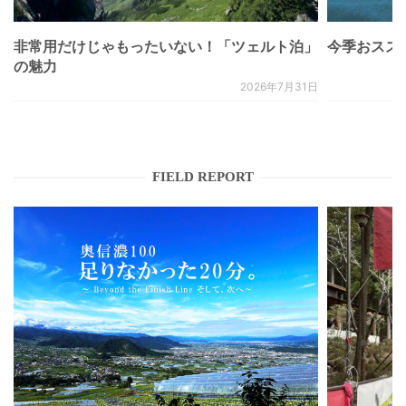
非常用だけじゃもったいない！「ツェルト泊」
今季おススメベ
の魅力
2026年7月31日
FIELD REPORT