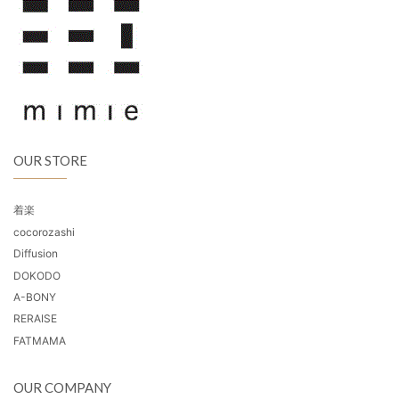
OUR STORE
着楽
cocorozashi
Diffusion
DOKODO
A-BONY
RERAISE
FATMAMA
OUR COMPANY