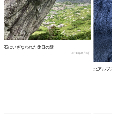
石にいざなわれた休日の話
2026年8月6日
北アルプス