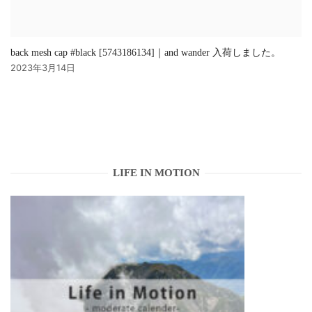
back mesh cap #black [5743186134]｜and wander 入荷しました。
2023年3月14日
LIFE IN MOTION