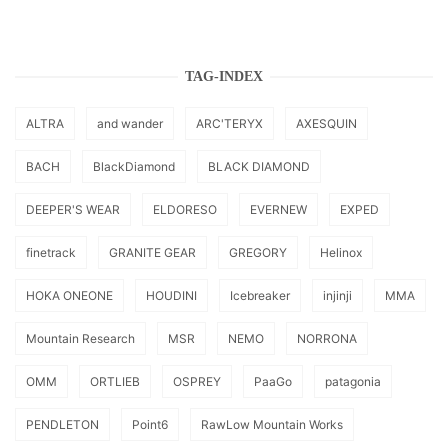
TAG-INDEX
ALTRA
and wander
ARC'TERYX
AXESQUIN
BACH
BlackDiamond
BLACK DIAMOND
DEEPER'S WEAR
ELDORESO
EVERNEW
EXPED
finetrack
GRANITE GEAR
GREGORY
Helinox
HOKA ONEONE
HOUDINI
Icebreaker
injinji
MMA
Mountain Research
MSR
NEMO
NORRONA
OMM
ORTLIEB
OSPREY
PaaGo
patagonia
PENDLETON
Point6
RawLow Mountain Works