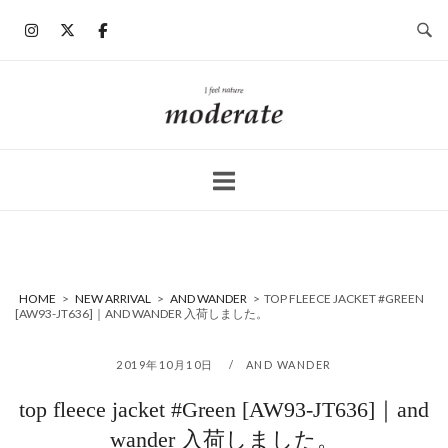
コ
ン
テ
ン
ホ
ツ
ー
へ
ム
ス
キ
ッ
プ
HOME
>
NEW ARRIVAL
>
AND WANDER
>
TOP FLEECE JACKET #GREEN
[AW93-JT636]｜AND WANDER 入荷しました。
2019年10月10日
AND WANDER
top fleece jacket #Green [AW93-JT636]｜and
wander 入荷しました。