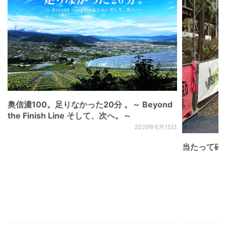
奥信濃100。足りなかった20分 。～ Beyond
the Finish Line そして、次へ。～
2026年6月15日
当たって砕け