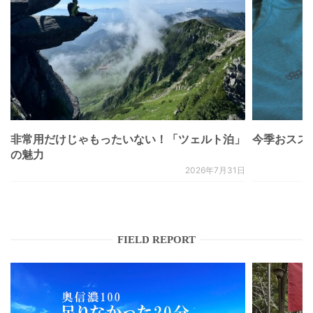
非常用だけじゃもったいない！「ツェルト泊」
今季おススメベ
の魅力
2026年7月31日
FIELD REPORT