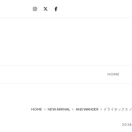
コ
ン
テ
ン
ツ
へ
ス
キ
ッ
HOME
プ
HOME
>
NEW ARRIVAL
>
AND WANDER
>
ドライオックス ノ
201