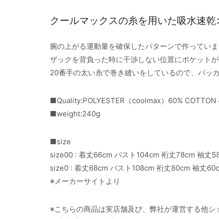
クールマックスの糸を用いた吸水速乾
腕の上がる運動量を確保したパターンで作っていま
ザックを背負った時に干渉しない位置にポケットが
20番手の太い糸で巻き縫いをしているので、パッ
■Quality:POLYESTER（coolmax）60% COTTON
■weight:240g
■size
size00 : 着丈66cm バスト104cm 裄丈78cm 袖丈
size0 : 着丈68cm バスト108cm 裄丈80cm 袖丈6
※メーカーサイトより
※こちらの商品は実店舗及び、弊社が運営する他シ