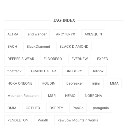
TAG-INDEX
ALTRA
and wander
ARC'TERYX
AXESQUIN
BACH
BlackDiamond
BLACK DIAMOND
DEEPER'S WEAR
ELDORESO
EVERNEW
EXPED
finetrack
GRANITE GEAR
GREGORY
Helinox
HOKA ONEONE
HOUDINI
Icebreaker
injinji
MMA
Mountain Research
MSR
NEMO
NORRONA
OMM
ORTLIEB
OSPREY
PaaGo
patagonia
PENDLETON
Point6
RawLow Mountain Works