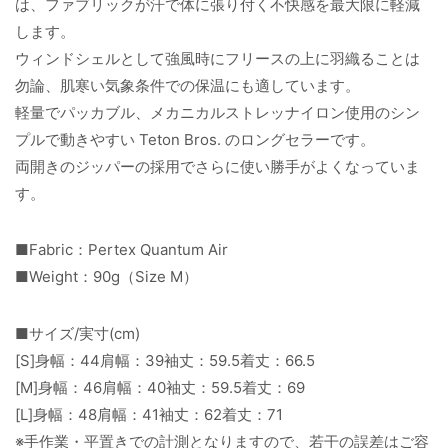
は、ファブリックが汗で体に張り付く不快感を最大限に軽減
します。
ウィンドシェルとして強風時にフリースの上に羽織ることは
勿論、肌寒い気象条件での保温にも適しています。
軽量でパッカブル、メカニカルストレッナイロン使用のシン
プルで動きやすい Teton Bros. のロングセラーです。
両開きのジッパーの採用でさらに使い勝手がよくなっていま
す。
■Fabric：Pertex Quantum Air
■Weight：90g（Size M）
■サイズ/実寸(cm)
[S]身幅：44肩幅：39袖丈：59.5着丈：66.5
[M]身幅：46肩幅：40袖丈：59.5着丈：69
[L]身幅：48肩幅：41袖丈：62着丈：71
※手作業・平置きでの計測となりますので、若干の誤差はご容