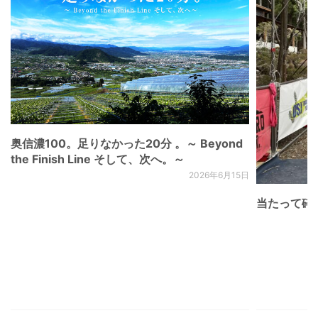
奥信濃100。足りなかった20分 。～ Beyond
the Finish Line そして、次へ。～
2026年6月15日
当たって砕け