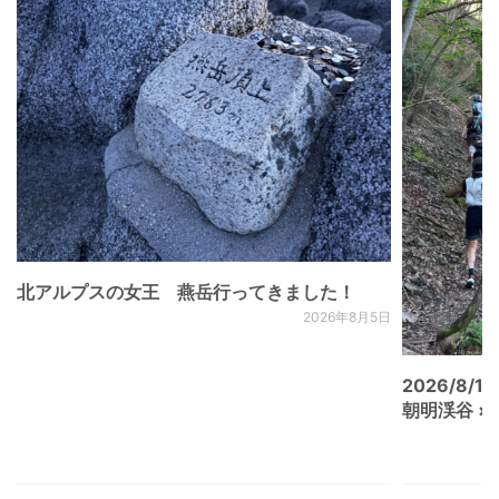
北アルプスの女王 燕岳行ってきました！
2026年8月5日
2026/8/15
朝明渓谷 × N