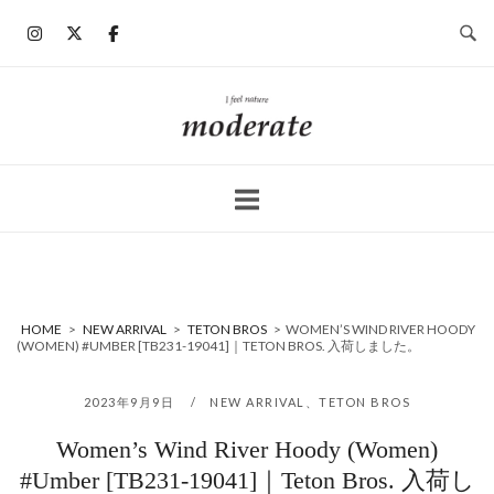
コ
ン
テ
ン
ホ
ツ
ー
へ
ム
ス
キ
ッ
プ
HOME
>
NEW ARRIVAL
>
TETON BROS
>
WOMEN’S WIND RIVER HOODY
(WOMEN) #UMBER [TB231-19041]｜TETON BROS. 入荷しました。
2023年9月9日
NEW ARRIVAL
、
TETON BROS
Women’s Wind River Hoody (Women)
#Umber [TB231-19041]｜Teton Bros. 入荷し