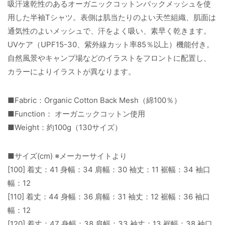
吸汗速乾性のあるオーガニックコットンバックメッシュを使
用した半袖Tシャツ。表側は肌当たりのよい天竺組織、肌面は
通気性のよいメッシュで、汗をよく吸い、素早く乾きます。
UVケア（UPF15-30、紫外線カット率85％以上）機能付き。
自然風景やキャンプ場などのイラストをフロントに配置し、
カラーによりイラストが異なります。
■Fabric：Organic Cotton Back Mesh（綿100％）
■Function： オーガニックコットン使用
■Weight：約100g（130サイズ）
■サイズ(cm) ※メーカーサイトより
[100] 着丈：41 身幅：34 肩幅：30 袖丈：11 裾幅：34 袖口
幅：12
[110] 着丈：44 身幅：36 肩幅：31 袖丈：12 裾幅：36 袖口
幅：12
[120] 着丈：47 身幅：38 肩幅：33 袖丈：13 裾幅：38 袖口