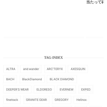
当たって砕け
TAG-INDEX
ALTRA
and wander
ARC'TERYX
AXESQUIN
BACH
BlackDiamond
BLACK DIAMOND
DEEPER'S WEAR
ELDORESO
EVERNEW
EXPED
finetrack
GRANITE GEAR
GREGORY
Helinox